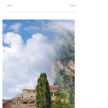
29 lug
Tempo di lettura: 1 min
Attualità
Tivoli: Minimarket nel mirino,
sequestrati 150 chili di
alimenti mal conservati
Circa 150 chilogrammi di alimenti
surgelati e refrigerati sono stati
sequestrati nel corso di un controllo
congiunto effettuato lunedì 28 luglio
dagli agenti della Polizia Locale, in
servizio presso il Distaccamento
Territoriale di Villa Adriana e Tivoli
Terme, insieme agli operatori della ASL
RM 5. L'ispezione ha riguardato un
minimarket di recente apertura, dove gli
accertamenti hanno portato alla luce
numerose irregolarità nella