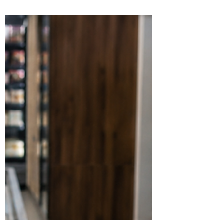
tramonto
Nelle sere d’agosto, quando il sole lascia
il posto alla luce dorata del crepuscolo e
il silenzio avvolge giardini, fontane e
antiche architetture, i cancelli delle
VILLÆ di Tivoli si aprono oltre il
tramonto per offrire al pubblico
un’esperienza di visita unica e suggestiva.
Villa d'Este aprirà in orario serale lunedì
10, mercoledì 12 e giovedì 13 agosto; Villa
Adriana sabato 15 agosto, proprio nella
serata di Ferragosto, e sabato 29 agosto;
mentre il Santuario di Ercole Vin