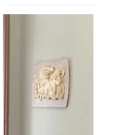
rifiuti sul territorio comunale. Gli
Ispettori Ambientali Comunali del
Congeav R.O.G.E. (Reparto Operativo
Guardie Ecologiche), nominati dal
sindaco di Tivoli Marco Innocenzi,
hanno individuato e sanzionato sette
persone ritenute responsabili di episodi
di abbandono di rifiuti nella zona di
Tivoli Terme. Qualche giorno fa gli
ispettori si sono recati presso la Stazione
dei Carabinieri Forestali di Guidoni