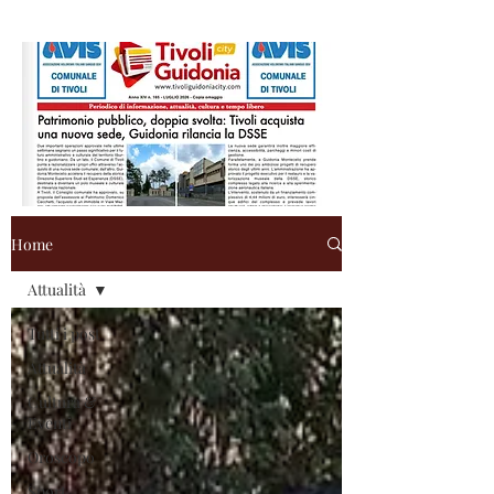
Home
Attualità
Tutti i post
Attualità
Cultura &
Eventi
Oroscopo
Sport