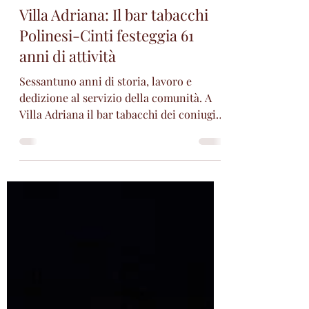
Tivoli Guidonia City
1 giorno fa
Tempo di lettura: 1 min
Attualità
Villa Adriana: Il bar tabacchi
Polinesi-Cinti festeggia 61
anni di attività
Sessantuno anni di storia, lavoro e
dedizione al servizio della comunità. A
Villa Adriana il bar tabacchi dei coniugi
Leandrino Polinesi e Gabriella Cinti ha
celebrato un traguardo importante,
confermandosi uno dei punti di
riferimento del quartiere e un luogo di
incontro per generazioni di cittadini. Per
l'occasione è stato presente anche il