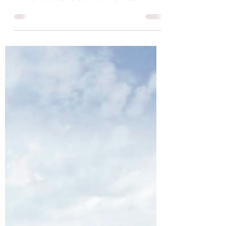
Tivoli Guidonia City
27 lug
Tempo di lettura: 1 min
Attualità
Tivoli: Aperte le iscrizioni al
corso di laurea in Turismo
Sostenibile
Sono aperte le iscrizioni al Corso di
Laurea Triennale in "Turismo Sostenibile
e Valorizzazione del Patrimonio
Culturale" dell'Università degli Studi di
Roma Tor Vergata, che si terrà presso il
Museo della Città di Tivoli. Un percorso
formativo pensato per rispondere alle
nuove esigenze del settore turistico,
sempre più orientato alla sostenibilità,