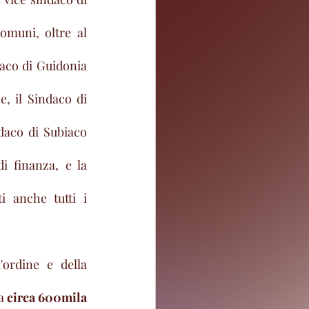
muni, oltre al 
aco di Guidonia 
 il Sindaco di 
daco di Subiaco 
i finanza, e la 
 anche tutti i 
ordine e della 
a 
circa 600mila 