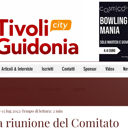
Articoli & Interviste
Iscriviti
Contatti
Sponsor
Video
Ne
ura & Eventi
Oroscopo
Sport
y
13 lug 2022
Tempo di lettura: 2 min
la riunione del Comitato