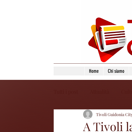
Home
Chi siamo
Tutti i post
Attualità
Cult
Tivoli Guidonia Cit
A Tivoli 