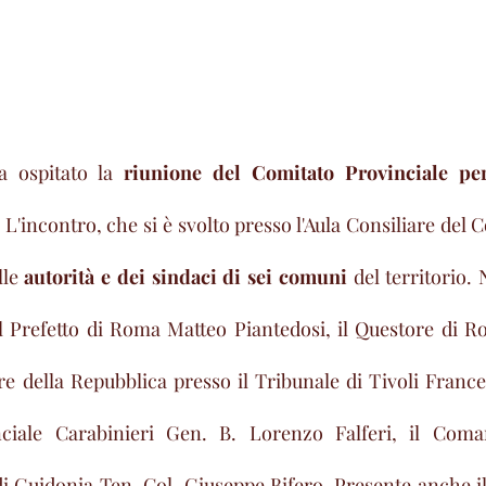
a ospitato la 
riunione del Comitato Provinciale per
. L'incontro, che si è svolto presso l'Aula Consiliare del 
le 
autorità e dei sindaci di sei comuni 
del territorio. N
l Prefetto di Roma Matteo Piantedosi, il Questore di R
re della Repubblica presso il Tribunale di Tivoli Frances
iale Carabinieri Gen. B. Lorenzo Falferi, il Coma
i Guidonia Ten. Col. Giuseppe Bifero. Presente anche il 