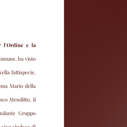
 l'Ordine e la 
Comune, ha visto 
ella fattispecie, 
oma Mario della 
co Menditto, il 
ndante Gruppo 
vice sindaco di 