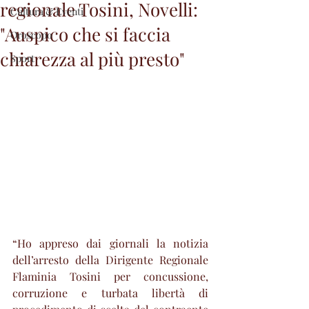
regionale Tosini, Novelli:
Cultura & Eventi
"Auspico che si faccia
Oroscopo
chiarezza al più presto"
Sport
“Ho appreso dai giornali la notizia 
dell’arresto della Dirigente Regionale 
Flaminia Tosini per concussione, 
corruzione e turbata libertà di 