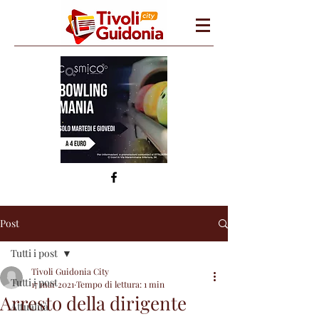
Post
Tutti i post
Tivoli Guidonia City
Tutti i post
17 mar 2021
Tempo di lettura: 1 min
Arresto della dirigente
Attualità