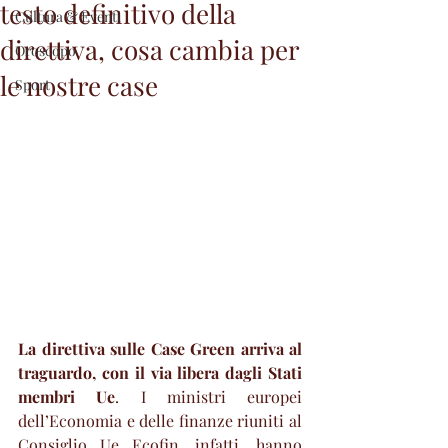
testo definitivo della
Cultura & Eventi
direttiva, cosa cambia per
Oroscopo
le nostre case
Sport
La direttiva sulle Case Green arriva al 
traguardo, con il via libera dagli Stati 
membri Ue
. I ministri europei 
dell’Economia e delle finanze riuniti al 
Consiglio Ue Ecofin, infatti, hanno 