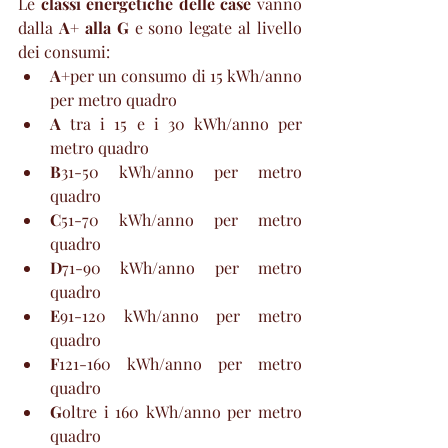
Le 
classi energetiche delle case 
vanno 
dalla
 A+ alla G
 e sono legate al livello 
dei consumi:
A+
per un consumo di 15 kWh/anno 
per metro quadro
A 
tra i 15 e i 30 kWh/anno per 
metro quadro
B
31-50 kWh/anno per metro 
quadro
C
51-70 kWh/anno per metro 
quadro
D
71-90 kWh/anno per metro 
quadro
E
91-120 kWh/anno per metro 
quadro
F
121-160 kWh/anno per metro 
quadro
G
oltre i 160 kWh/anno per metro 
quadro