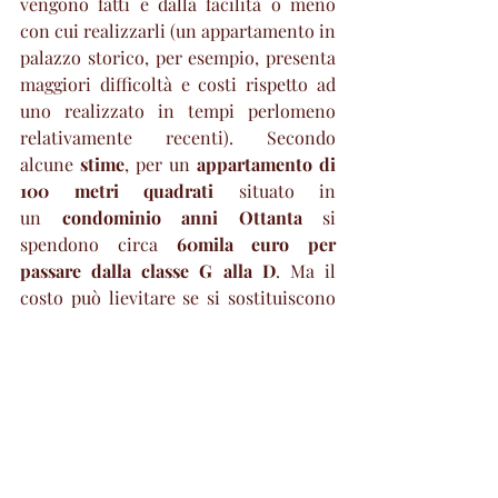
vengono fatti e dalla facilità o meno 
con cui realizzarli (un appartamento in 
palazzo storico, per esempio, presenta 
maggiori difficoltà e costi rispetto ad 
uno realizzato in tempi perlomeno 
relativamente recenti). Secondo 
alcune 
stime
, per un 
appartamento di 
100 metri quadrati 
situato in 
un 
condominio anni Ottanta
 si 
spendono circa 
60mila euro per 
passare dalla classe G alla D
. Ma il 
costo può lievitare se si sostituiscono 
gli infissi o se vengono installate le 
caldaie di ultima generazione, che 
costano circa il doppio di quelle a gas, 
per le quali 
da gennaio 2025 non si 
potrà più usufruire dei bonus fiscali
. 
Secondo Codacons, gli interventi di 
riqualificazione energetica degli edifici 