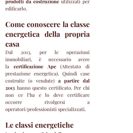
prodotti da costruzione
 utilizzati per 
edificarlo.
Come conoscere la classe 
energetica della propria 
casa
Dal 2013, per le operazioni 
immobiliari, è necessario avere 
la 
certificazione Ape
 (Attestato di 
prestazione energetica). Quindi case 
costruite (o vendute)
 a partire dal 
2013
 hanno questo certificato. Per chi 
non ce l’ha e lo deve certificare 
occorre rivolgersi a 
operatori/professionisti specializzati.
Le classi energetiche