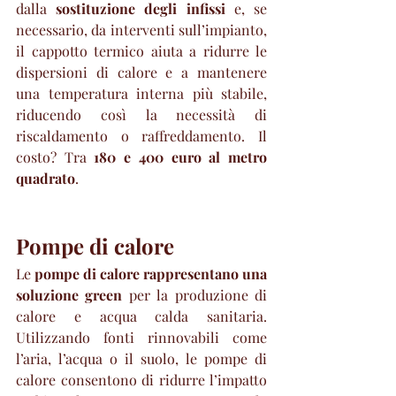
dalla 
sostituzione degli infissi
 e, se 
necessario, da interventi sull’impianto, 
il cappotto termico aiuta a ridurre le 
dispersioni di calore e a mantenere 
una temperatura interna più stabile, 
riducendo così la necessità di 
riscaldamento o raffreddamento. Il 
costo? Tra 
180 e 400 euro al metro 
quadrato
.
Pompe di calore
Le 
pompe di calore rappresentano una 
soluzione green
 per la produzione di 
calore e acqua calda sanitaria. 
Utilizzando fonti rinnovabili come 
l’aria, l’acqua o il suolo, le pompe di 
calore consentono di ridurre l’impatto 