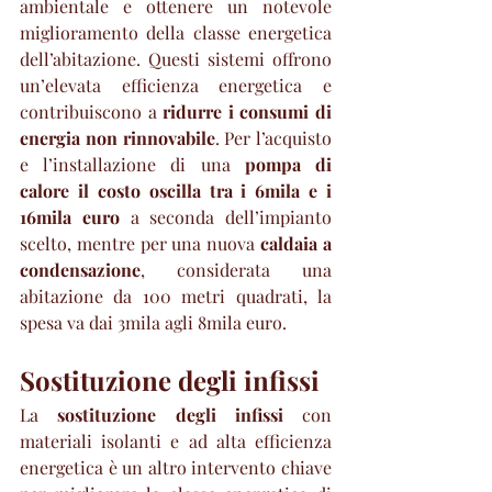
ambientale e ottenere un notevole 
miglioramento della classe energetica 
dell’abitazione. Questi sistemi offrono 
un’elevata efficienza energetica e 
contribuiscono a 
ridurre i consumi di 
energia non rinnovabile
. Per l’acquisto 
e l’installazione di una 
pompa di 
calore il costo oscilla tra i 6mila e i 
16mila euro
 a seconda dell’impianto 
scelto, mentre per una nuova 
caldaia a 
condensazione
, considerata una 
abitazione da 100 metri quadrati, la 
spesa va dai 3mila agli 8mila euro.
Sostituzione degli infissi
La 
sostituzione degli infissi
 con 
materiali isolanti e ad alta efficienza 
energetica è un altro intervento chiave 