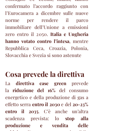
confermato l’accordo raggiunto con 
l’Eurocamera a dicembre sulle nuove 
norme per rendere il parco 
immobiliare dell’Unione a emissioni 
zero entro il 2050. 
Italia e Ungheria 
hanno votato contro l’intesa
, mentre 
Repubblica Ceca, Croazia, Polonia, 
Slovacchia e Svezia si sono astenute
Cosa prevede la direttiva
La 
direttiva case green 
prevede 
la 
riduzione del 16%
 del consumo 
energetico e della produzione di gas a 
effetto serra 
entro il 2030
 e del
 20-23% 
entro il 2035
. C’è anche un’altra 
scadenza prevista: lo
 stop alla 
produzione e vendita delle 