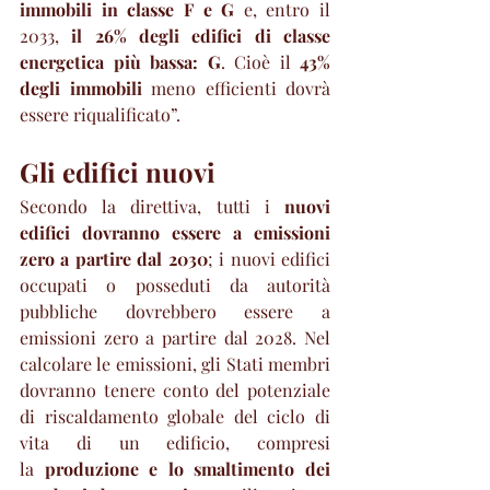
immobili in classe F e G
 e, entro il 
2033,
 il 26% degli edifici di classe 
energetica più bassa: G
. Cioè il 
43% 
degli immobili
 meno efficienti dovrà 
essere riqualificato”.
Gli edifici nuovi
Secondo la direttiva, tutti i 
nuovi 
edifici dovranno essere a emissioni 
zero a partire dal 2030
; i nuovi edifici 
occupati o posseduti da autorità 
pubbliche dovrebbero essere a 
emissioni zero a partire dal 2028. Nel 
calcolare le emissioni, gli Stati membri 
dovranno tenere conto del potenziale 
di riscaldamento globale del ciclo di 
vita di un edificio, compresi 
la 
produzione e lo smaltimento dei 