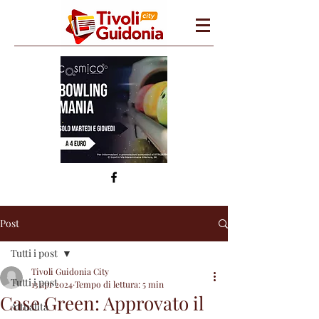
Post
Tutti i post
Tivoli Guidonia City
Tutti i post
13 apr 2024
Tempo di lettura: 5 min
Case Green: Approvato il
Attualità