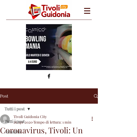
Post
Tutti i post
Tivoli Guidonia City
Tutti i post
26 apr 2020
Tempo di lettura: 1 min
Coronavirus, Tivoli: Un
Attualità