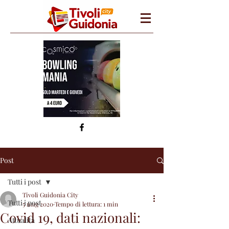
Post
Tutti i post
Tivoli Guidonia City
Tutti i post
5 mag 2020
Tempo di lettura: 1 min
Covid 19, dati nazionali:
Attualità