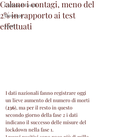
Calano i contagi, meno del
Cultura & Eventi
2% in rapporto ai test
Oroscopo
effettuati
Sport
I dati nazionali fanno registrare oggi 
un lieve aumento del numero di morti 
(
236
), ma per il resto in questo 
secondo giorno della fase 2 i dati 
indicano il successo delle misure del 
lockdown nella fase 1. 
I nuovi positivi sono poco più di mille, 