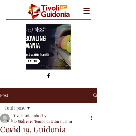
Post
Tutti i post
Tivoli Guidonia City
Tutti i post
10 mag 2020
Tempo di lettura: 1 min
Covid 19, Guidonia
Attualità