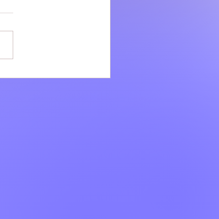
li: Minimarket nel
o, sequestrati 150 chili di
enti mal conservati