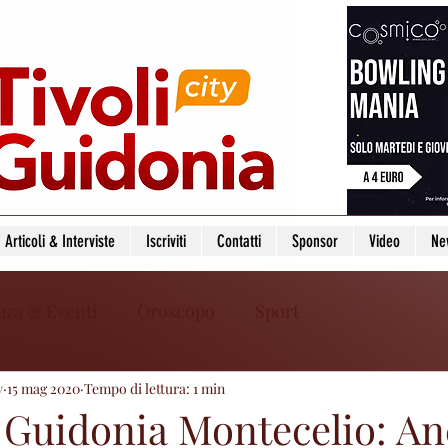
Articoli & Interviste
Iscriviti
Contatti
Sponsor
Video
Ne
ura & Eventi
Oroscopo
Sport
y
15 mag 2020
Tempo di lettura: 1 min
, Guidonia Montecelio: A