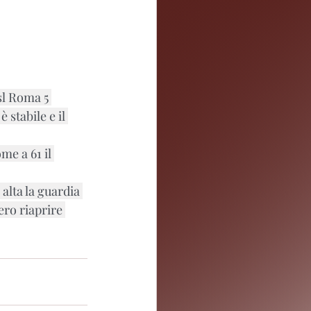
sl Roma 5 
stabile e il 
me a 61 il 
alta la guardia 
ero riaprire 