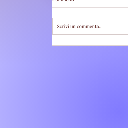
Scrivi un commento...
Villa Adriana: Il bar tabacchi
Polinesi-Cinti festeggia 61
anni di attività