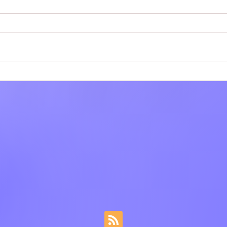
Tivoli: Ad agosto la bellezza
Tivo
delle VILLÆ continua dopo il
mirin
tramonto
alim