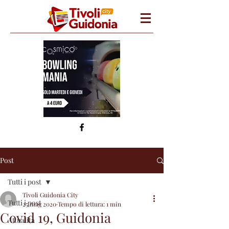
Post
Tutti i post
Tivoli Guidonia City
Tutti i post
25 mag 2020
Tempo di lettura: 1 min
Covid 19, Guidonia
Attualità