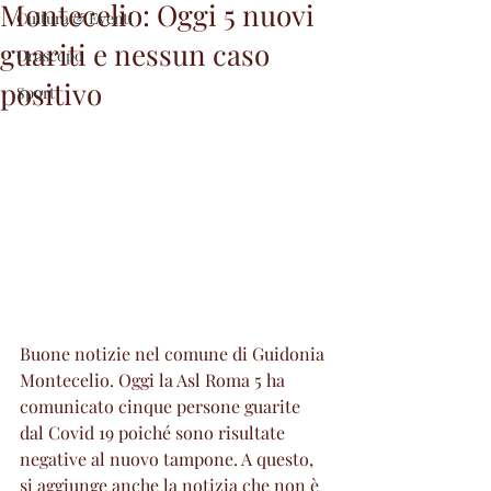
Montecelio: Oggi 5 nuovi
Cultura & Eventi
guariti e nessun caso
Oroscopo
positivo
Sport
Buone notizie nel comune di Guidonia 
Montecelio. Oggi la Asl Roma 5 ha 
comunicato cinque persone guarite 
dal Covid 19 poiché sono risultate 
negative al nuovo tampone. A questo, 
si aggiunge anche la notizia che non è 