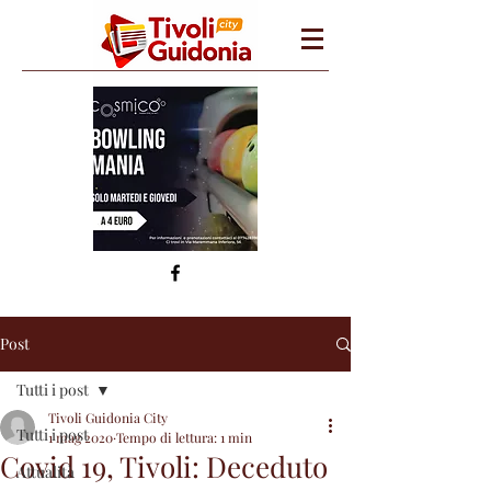
Post
Tutti i post
Tivoli Guidonia City
Tutti i post
1 mag 2020
Tempo di lettura: 1 min
Covid 19, Tivoli: Deceduto
Attualità