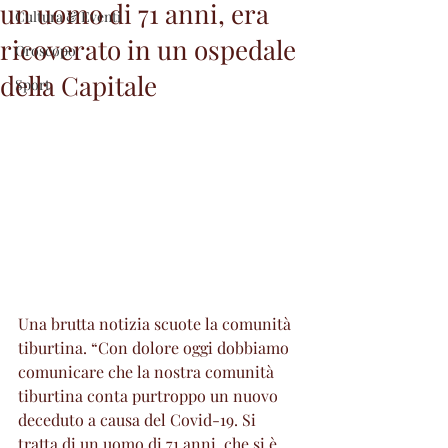
un uomo di 71 anni, era
Cultura & Eventi
ricoverato in un ospedale
Oroscopo
della Capitale
Sport
Una brutta notizia scuote la comunità 
tiburtina.
“Con dolore oggi dobbiamo 
comunicare che la nostra comunità 
tiburtina conta purtroppo un nuovo 
deceduto a causa del Covid-19. Si 
tratta di un uomo di 71 anni, che si è 