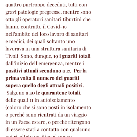
quattro purtroppo deceduti, tutti con 
gravi patologie pregresse, mentre sono 
otto gli operatori sanitari tiburtini che 
hanno contratto il Covid-19 
nell’ambito del loro lavoro di sanitari 
e medici, dei quali soltanto uno 
lavorava in una struttura sanitaria di 
Tivoli. Sono, dunque, 
19 i guariti totali
dall’inizio dell’emergenza, mentre i
positivi attuali scendono a 17
.  
Per la 
prima volta il numero dei guariti 
supera quello degli attuali positivi.
 Salgono a 
40 le quarantene totali
, 
delle quali 11 in autoisolamento 
(coloro che si sono posti in isolamento 
o perché sono rientrati da un viaggio 
in un Paese estero, o perché ritengono 
di essere stati a contatto con qualcuno 
poi risultato positivo al nuovo 