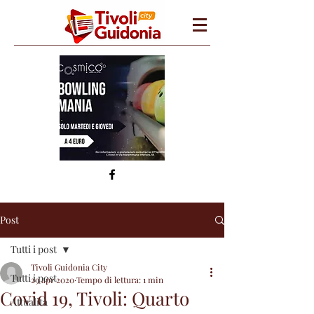
Post
Tutti i post
Tivoli Guidonia City
Tutti i post
29 apr 2020
Tempo di lettura: 1 min
Covid 19, Tivoli: Quarto
Attualità