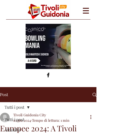
Post
Tutti i post
Tivoli Guidonia City
Tutti i post
10 giu 2024
Tempo di lettura: 1 min
Europee 2024: A Tivoli
Attualità