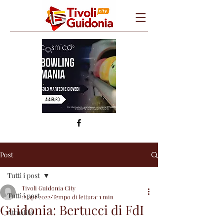
Post
Tutti i post
Tivoli Guidonia City
Tutti i post
12 apr 2022
Tempo di lettura: 1 min
Guidonia: Bertucci di FdI
Attualità