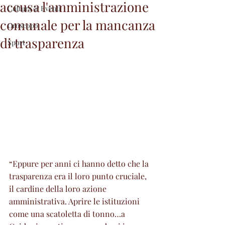
accusa l'amministrazione
Cultura & Eventi
comunale per la mancanza
Oroscopo
di trasparenza
Sport
“Eppure per anni ci hanno detto che la 
trasparenza era il loro punto cruciale, 
il cardine della loro azione 
amministrativa. Aprire le istituzioni 
come una scatoletta di tonno…a 