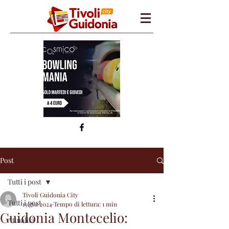
Post
Tutti i post
Tivoli Guidonia City
Tutti i post
19 giu 2024
Tempo di lettura: 1 min
Guidonia Montecelio:
Attualità