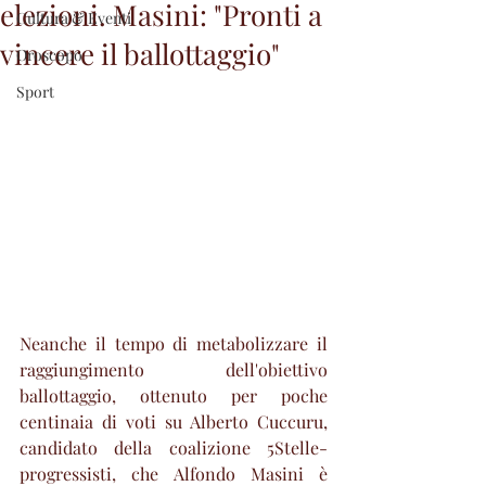
elezioni. Masini: "Pronti a
Cultura & Eventi
vincere il ballottaggio"
Oroscopo
Sport
Neanche il tempo di metabolizzare il 
raggiungimento dell'obiettivo 
ballottaggio, ottenuto per poche 
centinaia di voti su Alberto Cuccuru, 
candidato della coalizione 5Stelle-
progressisti, che Alfondo Masini è 