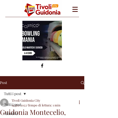
Post
Tutti i post
Tivoli Guidonia City
Tutti i post
14 giu 2022
Tempo di lettura: 1 min
Guidonia Montecelio,
Attualità