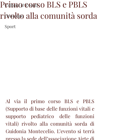
Primo corso BLS e PBLS
Cultura & Eventi
rivolto alla comunità sorda
Oroscopo
Sport
Al via il primo corso BLS e PBLS 
(Supporto di base delle funzioni vitali e 
supporto pediatrico delle funzioni 
vitali) rivolto alla comunità sorda di 
Guidonia Montecelio. L’evento si terrà 
presso la sede dell’associazione Airte di 