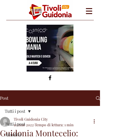
Post
Tutti i post
Tivoli Guidonia City
Tutti i post
10 mar 2022
Tempo di lettura: 1 min
Guidonia Montecelio:
Attualità