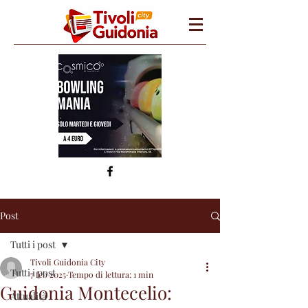
Post
Tutti i post
Tivoli Guidonia City
Tutti i post
7 feb 2025
Tempo di lettura: 1 min
Guidonia Montecelio:
Attualità