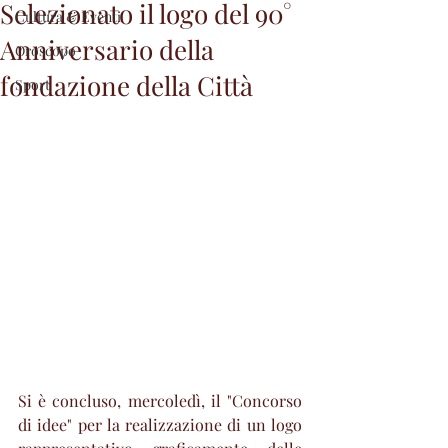
Selezionato il logo del 90°
Cultura & Eventi
Anniversario della
Oroscopo
fondazione della Città
Sport
Si è concluso, mercoledì, il "Concorso 
di idee" per la realizzazione di un logo 