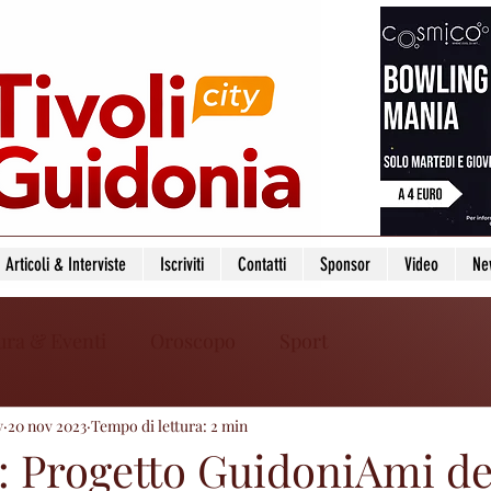
Articoli & Interviste
Iscriviti
Contatti
Sponsor
Video
Ne
ura & Eventi
Oroscopo
Sport
y
20 nov 2023
Tempo di lettura: 2 min
: Progetto GuidoniAmi de