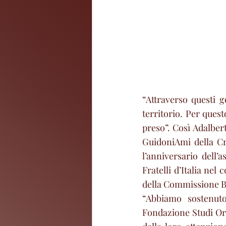
“Attraverso questi g
territorio. Per ques
preso”. Così Adalber
GuidoniAmi della Cr
l’anniversario dell’
Fratelli d’Italia nel
della Commissione Bi
“Abbiamo sostenuto
Fondazione Studi Ore