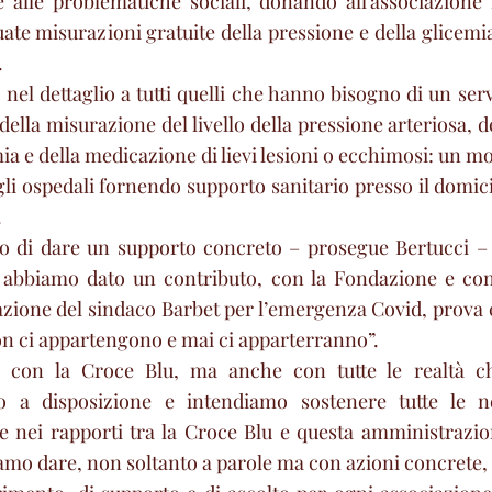
e alle problematiche sociali, donando all’associazione 
ate misurazioni gratuite della pressione e della glicemia 
.
ge nel dettaglio a tutti quelli che hanno bisogno di un serv
della misurazione del livello della pressione arteriosa, 
emia e della medicazione di lievi lesioni o ecchimosi: un mo
i ospedali fornendo supporto sanitario presso il domicil
.
 di dare un supporto concreto – prosegue Bertucci – ai
 abbiamo dato un contributo, con la Fondazione e con l
zione del sindaco Barbet per l’emergenza Covid, prova c
non ci appartengono e mai ci apparterranno”.
o con la Croce Blu, ma anche con tutte le realtà c
o a disposizione e intendiamo sostenere tutte le ne
e nei rapporti tra la Croce Blu e questa amministrazio
mo dare, non soltanto a parole ma con azioni concrete, è 