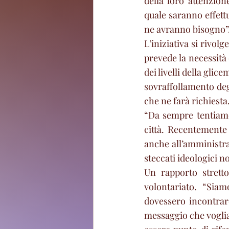
della loro attenzion
quale saranno effettu
ne avranno bisogno”
L’iniziativa si rivol
prevede la necessità 
dei livelli della glic
sovraffollamento degl
che ne farà richiesta
“Da sempre tentiamo
città. Recentemente
anche all’amministra
steccati ideologici 
Un rapporto strett
volontariato. “Siam
dovessero incontrar
messaggio che voglia