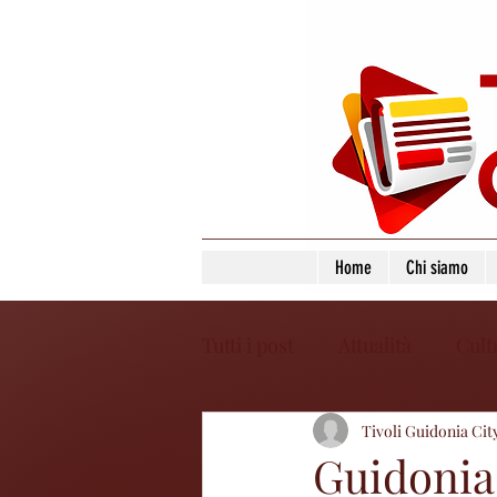
Home
Chi siamo
Tutti i post
Attualità
Cult
Tivoli Guidonia Cit
Guidonia