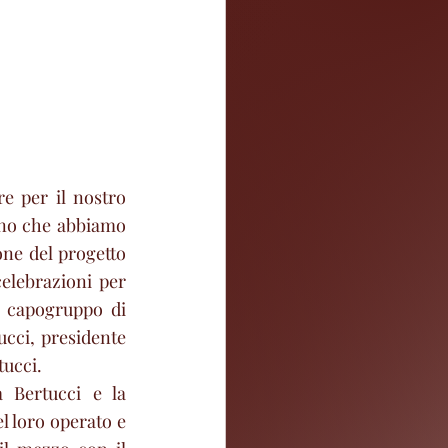
e per il nostro 
gno che abbiamo 
ne del progetto 
lebrazioni per 
l capogruppo di 
ucci, presidente 
tucci.
 Bertucci e la 
 loro operato e 