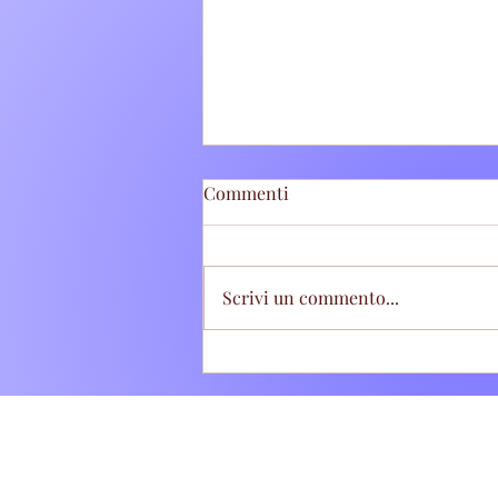
Commenti
Scrivi un commento...
Tivoli Terme: Stretta sugli
abbandoni di rifiuti, sette
"zozzoni" sanzionati