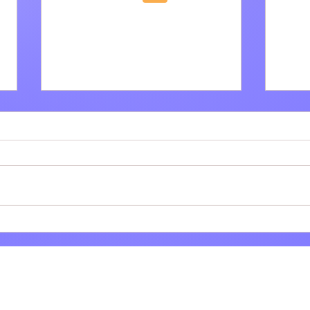
Villa Adriana: Il bar tabacchi
Tivol
Polinesi-Cinti festeggia 61
dell
anni di attività
tram