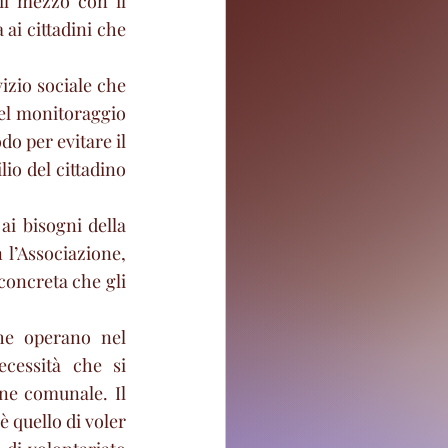
il mezzo con il 
ai cittadini che 
izio sociale che 
del monitoraggio 
do per evitare il 
io del cittadino 
 bisogni della 
’Associazione, 
oncreta che gli 
he operano nel 
cessità che si 
ne comunale. Il 
quello di voler 