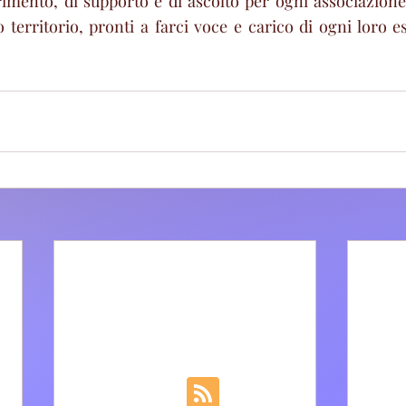
rimento, di supporto e di ascolto per ogni associazione 
 territorio, pronti a farci voce e carico di ogni loro es