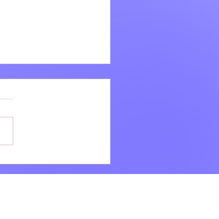
i: Ad agosto la bellezza
e VILLÆ continua dopo il
onto