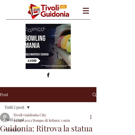
Post
Tutti i post
Tivoli Guidonia City
Tutti i post
30 ago 2023
Tempo di lettura: 1 min
Guidonia: Ritrova la statua
Attualità