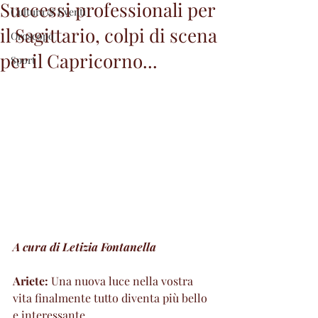
Successi professionali per
Cultura & Eventi
il Sagittario, colpi di scena
Oroscopo
per il Capricorno...
Sport
A cura di Letizia Fontanella
Ariete:
 Una nuova luce nella vostra 
vita finalmente tutto diventa più bello 
e interessante. 