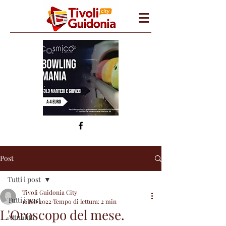
Post
Tutti i post
Tivoli Guidonia City
Tutti i post
16 feb 2022
Tempo di lettura: 2 min
L'Oroscopo del mese.
Attualità