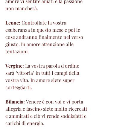
amore vi sentite amati e la passione 
non mancherà.
Leone:
 Controllate la vostra 
esuberanza in questo mese e poi le 
cose andranno finalmente nel verso 
giusto. In amore attenzione alle 
tentazioni.
Vergine:
 La vostra parola d ordine 
sarà "vittoria" in tutti i campi della 
vostra vita. In amore siete super 
corteggiarti.
Bilancia: 
Venere è con voi e vi porta 
allegria e fascino siete molto ricercati 
e ammirati e ciò vi rende soddisfatti e 
carichi di energia.