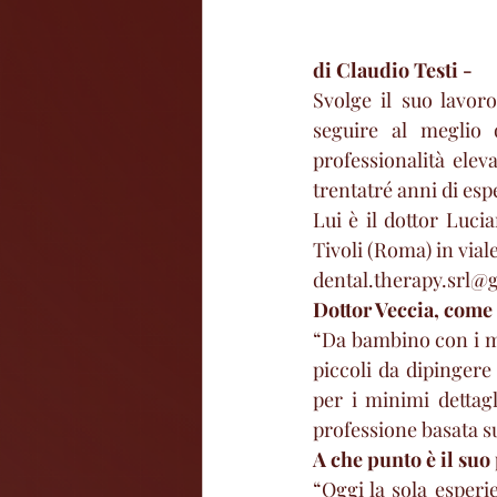
di Claudio Testi - 
Svolge il suo lavor
seguire al meglio 
professionalità elev
trentatré anni di esp
Lui è il dottor Lucia
Tivoli (Roma) in vial
dental.therapy.srl@
Dottor Veccia, come 
“Da bambino con i mie
piccoli da dipingere
per i minimi dettagl
professione basata su
A che punto è il suo
“Oggi la sola esper