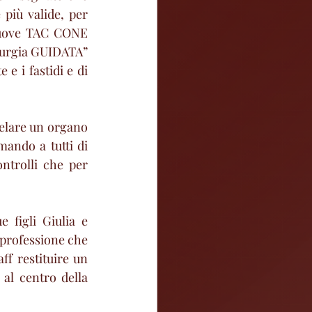
più valide, per 
nuove TAC CONE 
rurgia GUIDATA” 
e i fastidi e di 
telare un organo 
ando a tutti di 
ntrolli che per 
figli Giulia e 
 professione che 
ff restituire un 
al centro della 