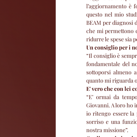
l’aggiornamento è fo
questo nel mio stud
BEAM per diagnosi di
che mi permettono di 
ridurre le spese sia p
Un consiglio per i no
“Il consiglio è sempr
fondamentale del no
sottoporsi almeno a 
quanto mi riguarda of
E' vero che con lei c
“E’ ormai da tempo 
Giovanni. A loro ho in
io ritengo essere la 
sorriso e una funzi
nostra missione”. 