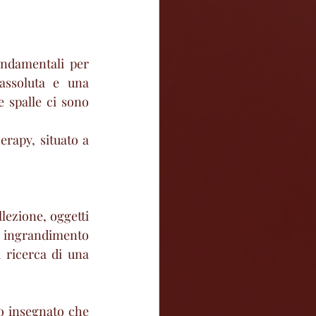
ndamentali per 
assoluta e una 
 spalle ci sono 
erapy, situato a 
lezione, oggetti 
i ingrandimento 
 ricerca di una 
o insegnato che 