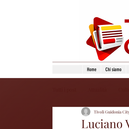
Home
Chi siamo
Tutti i post
Attualità
Cult
Tivoli Guidonia Cit
Luciano V