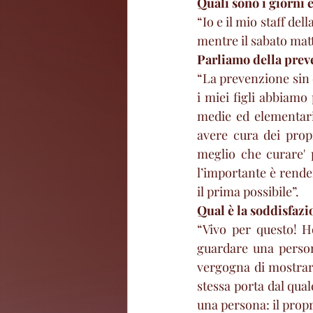
Quali sono i giorni e
“Io e il mio staff del
mentre il sabato mat
Parliamo della preve
“La prevenzione sin 
i miei figli abbiamo
medie ed elementari
avere cura dei propr
meglio che curare' 
l’importante è rende
il prima possibile”. 
Qual è la soddisfazi
“Vivo per questo! H
guardare una person
vergogna di mostrare
stessa porta dal quale
una persona: il propr