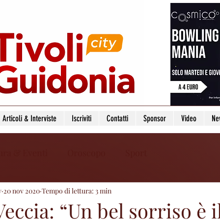
Articoli & Interviste
Iscriviti
Contatti
Sponsor
Video
Ne
ura & Eventi
Oroscopo
Sport
y
20 nov 2020
Tempo di lettura: 3 min
eccia: “Un bel sorriso è i