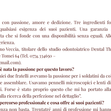
o con passione, amore e dedizione. Tre ingredienti fo
qualsiasi esigenza dei suoi pazienti. Una garanzia 
ata che si fonde con una disponibilità senza eguali. Alle
erienza. 
no Veccia, titolare dello studio odontoiatrico Dental Th
e Tomei 64 (Tel. 0774.334650 – 
gmail.com).
è nata la passione per questo lavoro?
i due fratelli avevamo la passione per i soldatini da col
 e assemblare. Usavamo pennelli microscopici e lenti d
i. Forse è stato proprio questo che mi ha portato alla
lla ricerca della perfezione nel dettaglio”.
 percorso professionale e cosa offre ai suoi pazienti?
ienza non basta. Trentatré anni di professione mi hann