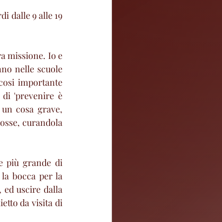
i dalle 9 alle 19 
 missione. Io e 
no nelle scuole 
osi importante 
di 'prevenire è 
 un cosa grave, 
osse, curandola 
 più grande di 
a bocca per la 
ed uscire dalla 
tto da visita di 