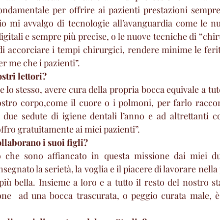
ndamentale per offrire ai pazienti prestazioni sempre 
io mi avvalgo di tecnologie all’avanguardia come le 
gitali e sempre più precise, o le nuove tecniche di “chi
accorciare i tempi chirurgici, rendere minime le ferite 
er me che i pazienti”.
stri lettori?
e lo stesso, avere cura della propria bocca equivale a tu
stro corpo,come il cuore o i polmoni, per farlo raccom
due sedute di igiene dentali l’anno e ad altrettanti co
fro gratuitamente ai miei pazienti”. 
ollaborano i suoi figli?
che sono affiancato in questa missione dai miei due 
segnato la serietà, la voglia e il piacere di lavorare nella
più bella. Insieme a loro e a tutto il resto del nostro sta
one  ad una bocca trascurata, o peggio curata male, è 