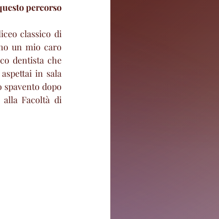
 questo percorso 
ceo classico di 
no un mio caro 
o dentista che 
spettai in sala 
o spavento dopo 
alla Facoltà di 