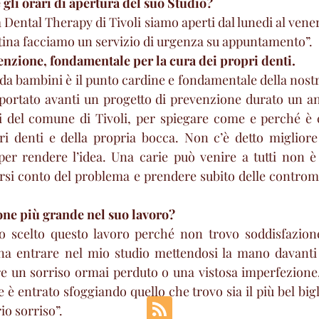
 gli orari di apertura del suo Studio?
la Dental Therapy di Tivoli siamo aperti dal lunedi al venerd
tina facciamo un servizio di urgenza su appuntamento”.
nzione, fondamentale per la cura dei propri denti.
da bambini è il punto cardine e fondamentale della nostra
 portato avanti un progetto di prevenzione durato un an
 del comune di Tivoli, per spiegare come e perché è c
i denti e della propria bocca. Non c’è detto migliore 
per rendere l’idea. Una carie può venire a tutti non è
rsi conto del problema e prendere subito delle controm
one più grande nel suo lavoro?
o scelto questo lavoro perché non trovo soddisfazione
a entrare nel mio studio mettendosi la mano davanti l
 un sorriso ormai perduto o una vistosa imperfezione, 
 è entrato sfoggiando quello che trovo sia il più bel biglie
io sorriso”.