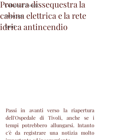
Procura dissequestra la
Cultura & Eventi
cabina elettrica e la rete
Oroscopo
idrica antincendio
Sport
Passi in avanti verso la riapertura 
dell'Ospedale di Tivoli, anche se i 
tempi potrebbero allungarsi. Intanto 
c'è da registrare una notizia molto 