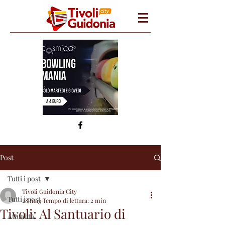
Post
Tutti i post
Tivoli Guidonia City
Tutti i post
28 mag
Tempo di lettura: 2 min
Tivoli: Al Santuario di
Attualità