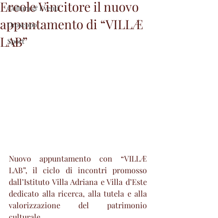
Ercole Vincitore il nuovo
Cultura & Eventi
appuntamento di “VILLÆ
Oroscopo
LAB”
Sport
Nuovo appuntamento con “VILLÆ 
LAB”, il ciclo di incontri promosso 
dall’Istituto Villa Adriana e Villa d’Este 
dedicato alla ricerca, alla tutela e alla 
valorizzazione del patrimonio 
culturale. 