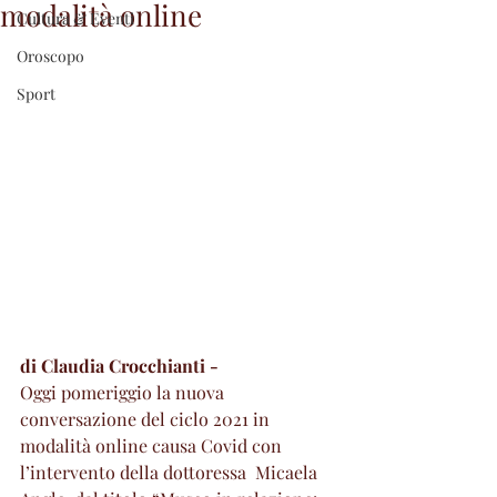
modalità online
Cultura & Eventi
Oroscopo
Sport
di Claudia Crocchianti - 
Oggi pomeriggio la nuova 
conversazione del ciclo 2021 in 
modalità online causa Covid con 
l’intervento della dottoressa  Micaela 