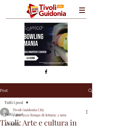
Post
Tutti i post
Tivoli Guidonia City
Tutti i post
2 mar 2021
Tempo di lettura: 2 min
Tivoli: Arte e cultura in
Attualità