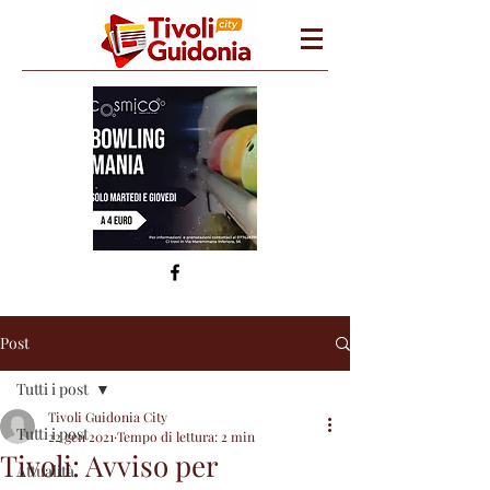
Post
Tutti i post
Tivoli Guidonia City
Tutti i post
22 gen 2021
Tempo di lettura: 2 min
Tivoli: Avviso per
Attualità