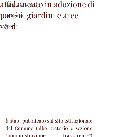
affidamento in adozione di
Cultura & Eventi
parchi, giardini e aree
Oroscopo
verdi
Sport
È stato pubblicato sul sito istituzionale 
del Comune (albo pretorio e sezione 
“amministrazione trasparente”) 