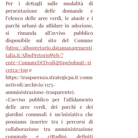
Per i dettagli sulle modalità di 
presentazione delle domande e 
l’elenco delle aree verdi, le aiuole e i 
parchi urbani da affidare in adozione, 
si rimanda all’avviso pubblico 
disponibile sul sito del Comune 
(
https://albopretorio.datamanagementi
talia.it/AlboPretorioWeb/?
ente=ComuneDiTivoli&tipoSubmit=ri
cerca#top
 e
https://trasparenza.strategicpa.it/comu
netivoli/archivio/1575-
amministrazione-trasparente).
«L’avviso pubblico per l’affidamento 
delle aree verdi, dei parchi e dei 
giardini comunali è un'iniziativa che 
possiamo inserire tra i percorsi di 
collaborazione tra amministrazione 
comunale e cittadini, definiti 