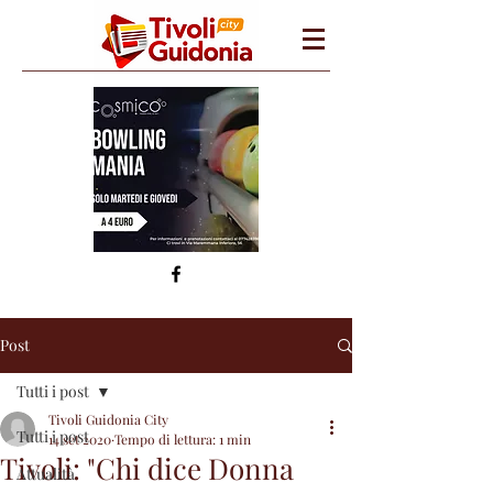
Post
Tutti i post
Tivoli Guidonia City
Tutti i post
14 set 2020
Tempo di lettura: 1 min
Tivoli: "Chi dice Donna
Attualità