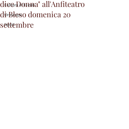
dice Donna" all'Anfiteatro
Cultura & Eventi
di Bleso domenica 20
Oroscopo
settembre
Sport