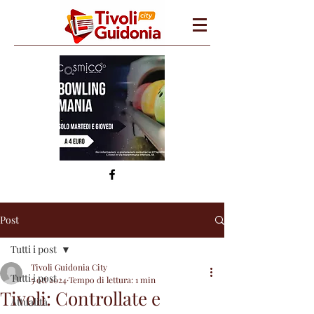
Post
Tutti i post
Tivoli Guidonia City
Tutti i post
5 ott 2024
Tempo di lettura: 1 min
Tivoli: Controllate e
Attualità