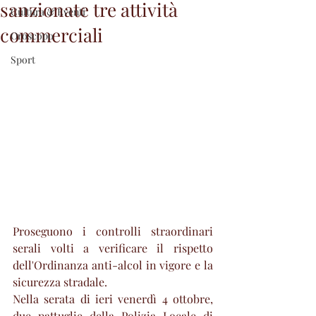
sanzionate tre attività
Cultura & Eventi
commerciali
Oroscopo
Sport
Proseguono i controlli straordinari 
serali volti a verificare il rispetto 
dell'Ordinanza anti-alcol in vigore e la 
sicurezza stradale.
Nella serata di ieri venerdì 4 ottobre, 
due pattuglie della Polizia Locale di 