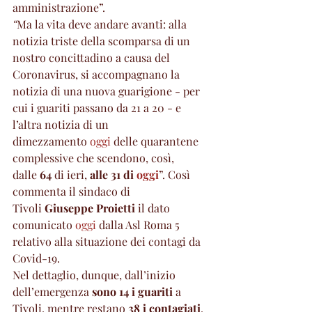
amministrazione”.   
“
Ma la vita deve andare avanti: alla 
notizia triste della scomparsa di un 
nostro concittadino a causa del 
Coronavirus, si accompagnano la 
notizia di una nuova guarigione - per 
cui i guariti passano da 21 a 20 - e 
l’altra notizia di un 
dimezzamento 
oggi
 delle quarantene 
complessive che scendono, così, 
dalle 
64 
di ieri, 
alle 31 di 
oggi
”. Così 
commenta il sindaco di 
Tivoli 
Giuseppe Proietti
 il dato 
comunicato 
oggi
 dalla Asl Roma 5 
relativo alla situazione dei contagi da 
Covid-19.
Nel dettaglio, dunque, dall’inizio 
dell’emergenza
 sono 14 i guariti
 a 
Tivoli, mentre restano 
38 i contagiati
.