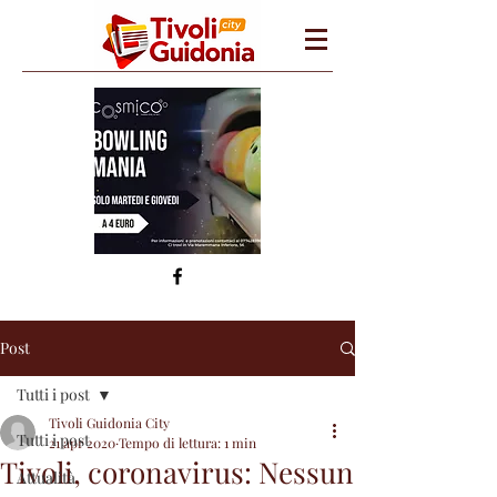
Post
Tutti i post
Tivoli Guidonia City
Tutti i post
21 apr 2020
Tempo di lettura: 1 min
Tivoli, coronavirus: Nessun
Attualità