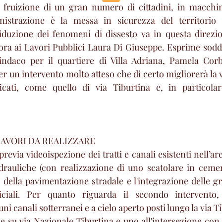
 fruizione di un gran numero di cittadini, in macchina
nistrazione è la messa in sicurezza del territorio 
riduzione dei fenomeni di dissesto va in questa direzio
ora ai Lavori Pubblici Laura Di Giuseppe. Esprime sodd
indaco per il quartiere di Villa Adriana, Pamela Corbo
un intervento molto atteso che di certo migliorerà la viab
ficati, come quello di via Tiburtina e, in particolar
LAVORI DA REALIZZARE 
previa videoispezione dei tratti e canali esistenti nell’are
drauliche (con realizzazione di uno scatolare in cemen
 della pavimentazione stradale e l'integrazione delle gri
iciali. Per quanto riguarda il secondo intervento,
i canali sotterranei e a cielo aperto posti lungo la via Tib
due su via Nazionale Tiburtina e uno all'intersezione con vi