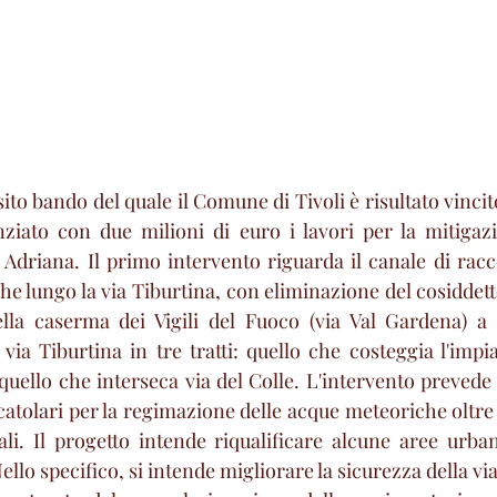
ito bando del quale il Comune di Tivoli è risultato vincito
nziato con due milioni di euro i lavori per la mitigazi
 Adriana. Il primo intervento riguarda il canale di racc
he lungo la via Tiburtina, con eliminazione del cosiddetto 
della caserma dei Vigili del Fuoco (via Val Gardena) a 
via Tiburtina in tre tratti: quello che costeggia l'impia
uello che interseca via del Colle. L'intervento prevede 
catolari per la regimazione delle acque meteoriche oltre c
ali. Il progetto intende riqualificare alcune aree urban
llo specifico, si intende migliorare la sicurezza della viab