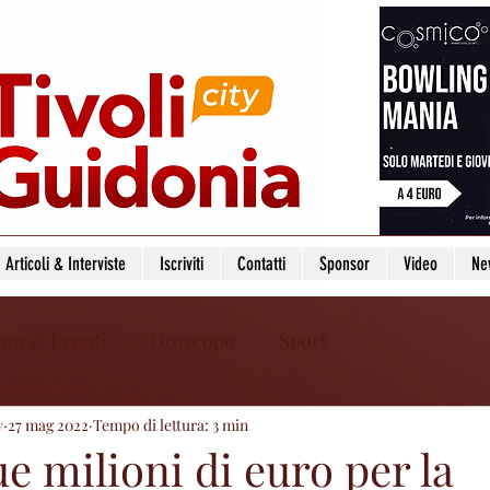
Articoli & Interviste
Iscriviti
Contatti
Sponsor
Video
Ne
ura & Eventi
Oroscopo
Sport
y
27 mag 2022
Tempo di lettura: 3 min
ue milioni di euro per la