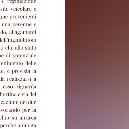
 e regimazione 
ito veicolare e 
cque provenienti 
a una perenne e 
do, allagamenti 
ll’inghiottitoio 
 che allo stato 
ne di potenziale 
tenimento delle 
, è prevista la 
 realizzarsi a 
 esso riguarda 
urtina e via del 
zzazione dei due 
avorando per la 
chio su un'area 
 perché animata 