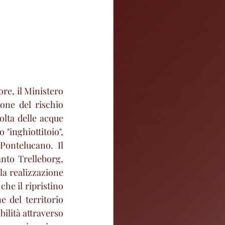
re, il Ministero 
one del rischio 
olta delle acque 
"inghiottitoio", 
Pontelucano. Il 
nto Trelleborg, 
la realizzazione 
he il ripristino 
e del territorio 
ilità attraverso 