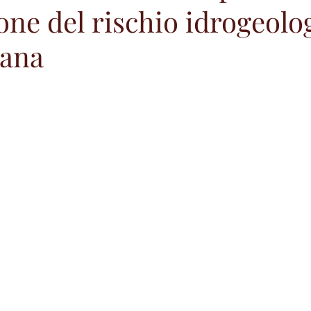
one del rischio idrogeolog
iana