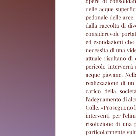
opere di consolidam
delle acque superfic
pedonale delle aree. 
dalla raccolta di di
considerevole portat
ed esondazioni che cr
necessita di una vid
attuale risultano di 
pericolo interverrà 
acque piovane. Nell
realizzazione di un
carico della socie
l'adeguamento di alcun
Colle. «Proseguono le
interventi per l'eli
risoluzione di una p
particolarmente vuln