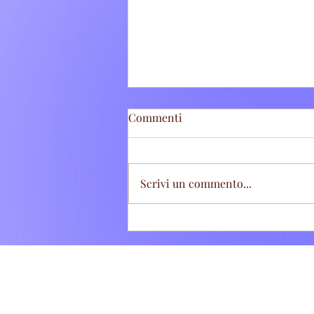
Commenti
Scrivi un commento...
Tivoli Terme: Stretta sugli
abbandoni di rifiuti, sette
"zozzoni" sanzionati