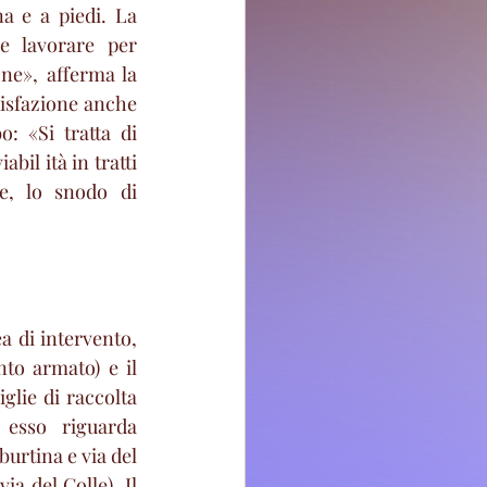
 e a piedi. La 
e lavorare per 
ne», afferma la 
isfazione anche 
: «Si tratta di 
il ità in tratti 
e, lo snodo di 
a di intervento, 
to armato) e il 
glie di raccolta 
 esso riguarda 
urtina e via del 
a del Colle). Il 