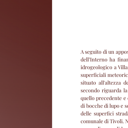
A seguito di un appos
dell’Interno ha fina
idrogeologico a Villa
superficiali meteoric
situato all'altezza 
secondo riguarda la 
quello precedente e q
di bocche di lupo e s
delle superfici strad
comunale di Tivoli. Ne