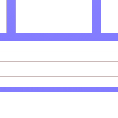
Villa Adriana: Il bar tabacchi
Tivol
Polinesi-Cinti festeggia 61
dell
anni di attività
tram