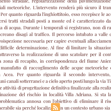
ento stradale, regolarizzazione della pavimentazione
iali meteoriche. L'intervento renderà più sicuro il trans
Per quanto riguarda l'inghiottitoio, esso recepisce le a
versi tratti stradali posti a monte ed è caratterizzato d
a di acqua. Durante i temporali si registrano, non di ra
eano disagi al traffico. Il percorso intubato a valle de
eoispezione necessaria per capire eventuali allacciamenti
difficile determinazione. Al fine di limitare la situazio
attraverso la realizzazione di uno scatolare per il con
a zona di recapito, in corrispondenza del fiume Aniene
 manufatto di raccoglimento delle acque meteoriche da
tà Acea. Per quanto riguarda il secondo intervento,
i canali sotterranei e a cielo aperto posti lungo la via Tib
 attività di progettazione definitiva finalizzate alla reali
minazione del rischio in località Villa Adriana. Si sta l
roblematica annosa con l'obiettivo di eliminare il ris
erabile sia perché localizzata in un contesto urbano sia