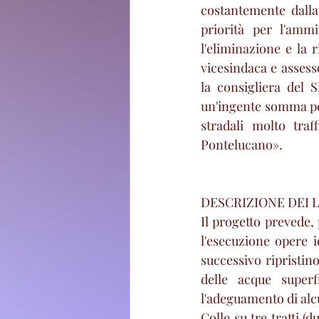
costantemente dalla
priorità per l'ammi
l'eliminazione e la 
vicesindaca e assess
la consigliera del S
un'ingente somma per 
stradali molto traf
Pontelucano». 
DESCRIZIONE DEI 
Il progetto prevede, 
l'esecuzione opere i
successivo ripristino
delle acque superf
l'adeguamento di alcun
Colle su tre tratti (