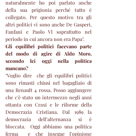
naturalmente ho poi parlato anche 
della sua prigionia perché tutto è 
collegato. Per questo motivo tra gli 
altri politici vi sono anche De Gasperi, 
Fanfani e Paolo VI soprattutto nel 
periodo in cui ancora non era Papa". 
Gli equilibri politici facevano parte 
del modo di agire di Aldo Moro, 
secondo lei oggi nella politica 
mancano?
"Voglio dire  che gli equilibri politici 
sono rimasti chiusi nel bagagliaio di 
una Renault 4 rossa. Posso aggiungere 
che c'è stato un intermezzo negli anni 
ottanta con Craxi e le riforme della 
Democrazia Cristiana. Dal 1989 la 
democrazia dell'alternanza si è 
bloccata.  Oggi abbiamo una politica 
ferma  e che insegue l'opinione 