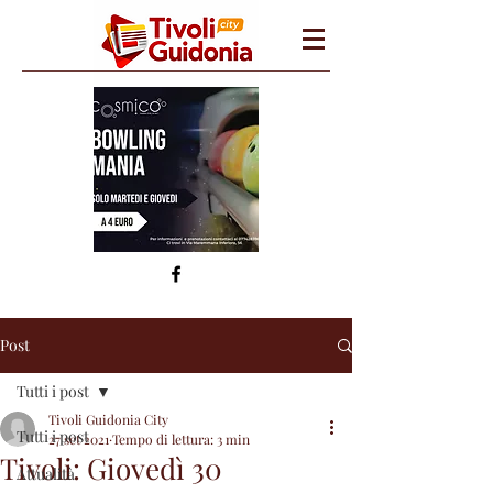
Post
Tutti i post
Tivoli Guidonia City
Tutti i post
27 set 2021
Tempo di lettura: 3 min
Tivoli: Giovedì 30
Attualità