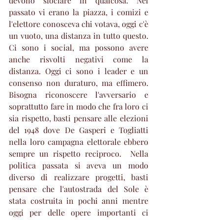
devono sfociare in qualcosa. Nel 
passato vi erano la piazza, i comizi e 
l'elettore conosceva chi votava, oggi c'è 
un vuoto, una distanza in tutto questo. 
Ci sono i social, ma possono avere 
anche risvolti negativi come la 
distanza. Oggi ci sono i leader e un 
consenso non duraturo, ma effimero. 
Bisogna riconoscere l'avversario e 
soprattutto fare in modo che fra loro ci 
sia rispetto, basti pensare alle elezioni 
del 1948 dove De Gasperi e Togliatti 
nella loro campagna elettorale ebbero 
sempre un rispetto reciproco.  Nella 
politica passata si aveva un modo 
diverso di realizzare progetti, basti 
pensare che l'autostrada del Sole è 
stata costruita in pochi anni mentre 
oggi per delle opere importanti ci 