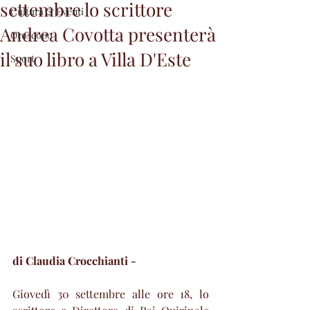
settembre lo scrittore
Cultura & Eventi
Andrea Covotta presenterà
Oroscopo
il suo libro a Villa D'Este
Sport
di Claudia Crocchianti - 
Giovedì 30 settembre alle ore 18, lo 