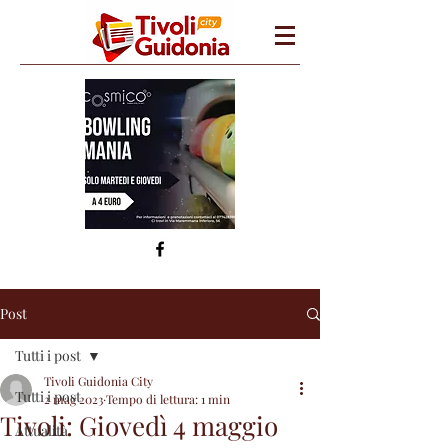
Post
Tutti i post
Tivoli Guidonia City
Tutti i post
2 mag 2023
Tempo di lettura: 1 min
Tivoli: Giovedì 4 maggio
Attualità