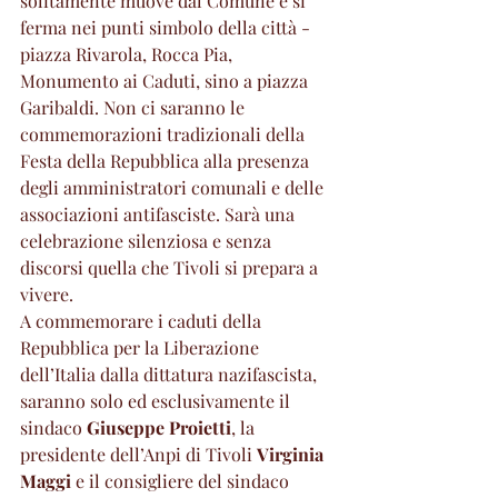
solitamente muove dal Comune e si 
ferma nei punti simbolo della città - 
piazza Rivarola, Rocca Pia, 
Monumento ai Caduti, sino a piazza 
Garibaldi. Non ci saranno le 
commemorazioni tradizionali della 
Festa della Repubblica alla presenza 
degli amministratori comunali e delle 
associazioni antifasciste. Sarà una 
celebrazione silenziosa e senza 
discorsi quella che Tivoli si prepara a 
vivere.
A commemorare i caduti della 
Repubblica per la Liberazione 
dell’Italia dalla dittatura nazifascista, 
saranno solo ed esclusivamente il 
sindaco 
Giuseppe Proietti
, la 
presidente dell’Anpi di Tivoli 
Virginia 
Maggi
 e il consigliere del sindaco 