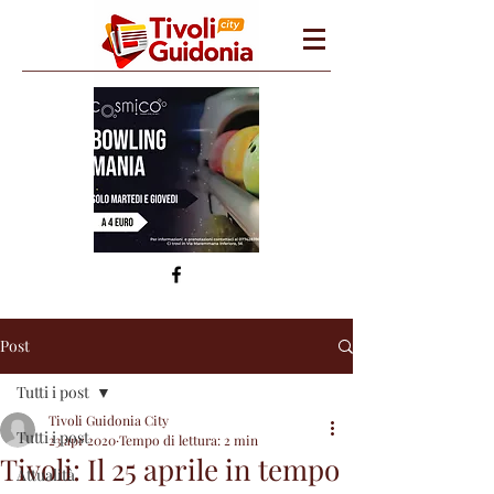
Post
Tutti i post
Tivoli Guidonia City
Tutti i post
23 apr 2020
Tempo di lettura: 2 min
Tivoli: Il 25 aprile in tempo
Attualità