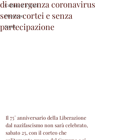
di emergenza coronavirus
Cultura & Eventi
senza cortei e senza
Oroscopo
partecipazione
Sport
Il 75° anniversario della Liberazione 
dal nazifascismo non sarà celebrato, 
sabato 25, con il corteo che 