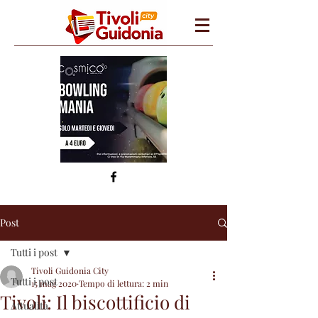
Post
Tutti i post
Tivoli Guidonia City
Tutti i post
15 mag 2020
Tempo di lettura: 2 min
Tivoli: Il biscottificio di
Attualità