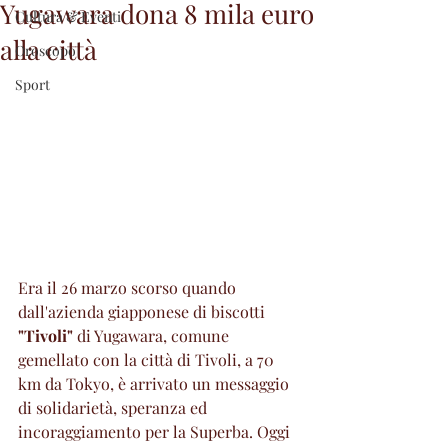
Yugawara dona 8 mila euro
Cultura & Eventi
alla città
Oroscopo
Sport
Era il 26 marzo scorso quando 
dall'azienda giapponese di biscotti 
"Tivoli" 
di Yugawara, comune 
gemellato con la città di Tivoli, a 70 
km da Tokyo, è arrivato un messaggio 
di solidarietà, speranza ed 
incoraggiamento per la Superba. Oggi 