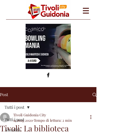
Post
Tutti i post
Tivoli Guidonia City
Tutti i post
14 mag 2020
Tempo di lettura: 2 min
Tivoli: La biblioteca
Attualità