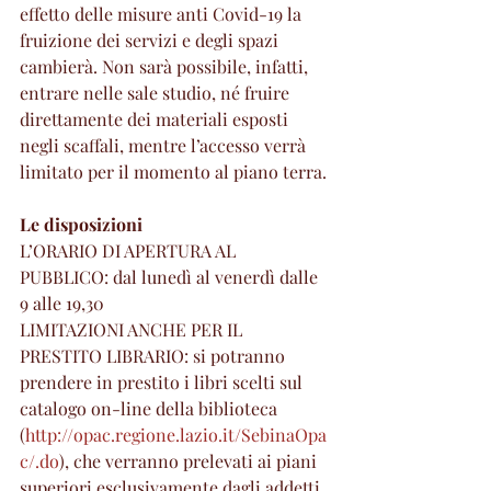
effetto delle misure anti Covid-19 la 
fruizione dei servizi e degli spazi 
cambierà. Non sarà possibile, infatti, 
entrare nelle sale studio, né fruire 
direttamente dei materiali esposti 
negli scaffali, mentre l’accesso verrà 
limitato per il momento al piano terra.
Le disposizioni
L’ORARIO DI APERTURA AL 
PUBBLICO: dal lunedì al venerdì dalle 
9 alle 19,30
LIMITAZIONI ANCHE PER IL 
PRESTITO LIBRARIO: si potranno 
prendere in prestito i libri scelti sul 
catalogo on-line della biblioteca 
(
http://opac.regione.lazio.it/SebinaOpa
c/.do
), che verranno prelevati ai piani 
superiori esclusivamente dagli addetti.