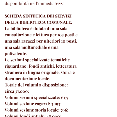
disponibilità nell’immediatezza.
SCHEDA SINTETICA DEI SERVIZI 
DELLA BIBLIOTECA COMUNALE:
La biblioteca è dotata di una sala 
consultazione e lettura per 103 posti e 
una sala ragazzi per ulteriori 10 posti, 
una sala multimediale e una 
polivalente.
Le sezioni specializzate tematiche 
riguardano: fondi antichi, letteratura 
straniera in lingua originale, storia e 
documentazione locale.
Totale dei volumi a disposizione: 
circa 37.000; 
Volumi sezioni specializzate: 617;
Volumi sezione ragazzi: 3.193;
Volumi sezione storia locale: 796;
Volumi fondi antichi: 18.000;