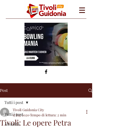
Post
Tutti i post
Tivoli Guidonia City
Tutti i post
17 lug 2020
Tempo di lettura: 2 min
Tivoli: Le opere Petra
Attualità