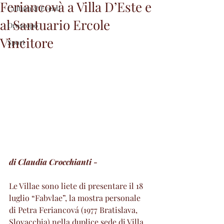
Feriancovà a Villa D’Este e
Cultura & Eventi
al Santuario Ercole
Oroscopo
Vincitore
Sport
di Claudia Crocchianti - 
Le Villae sono liete di presentare il 18 
luglio “Fabvlae”, la mostra personale 
di Petra Feriancová (1977 Bratislava, 
Slovacchia) nella duplice sede di Villa 