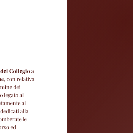
 del Collegio a 
ne
, con relativa 
rmine dei 
o legato al 
etamente al 
dedicati alla 
gomberate le 
orso ed 