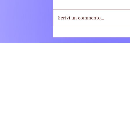
Scrivi un commento...
Tivoli Terme: Stretta sugli
abbandoni di rifiuti, sette
"zozzoni" sanzionati