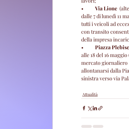
lavori;
•          
Via Lione
  (al
dalle 7 di lunedì 11 
tutti i veicoli ad ecc
con transito consenti
della impresa incarica
•          
Piazza Plebisc
alle 18 del 16 maggio 
mercato giornaliero d
allontanarsi dalla Pia
sinistra verso via Pal
Attualità