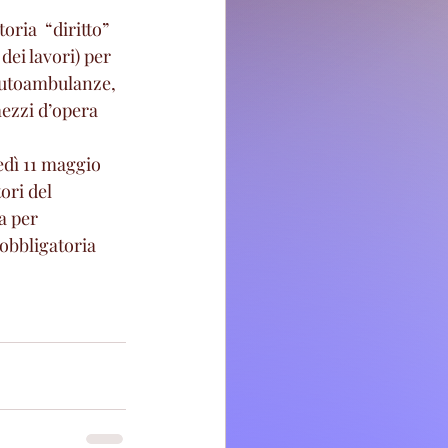
ria  “diritto”   
dei lavori) per 
e autoambulanze, 
mezzi d’opera 
nedì 11 maggio 
ori del 
a per 
 obbligatoria 