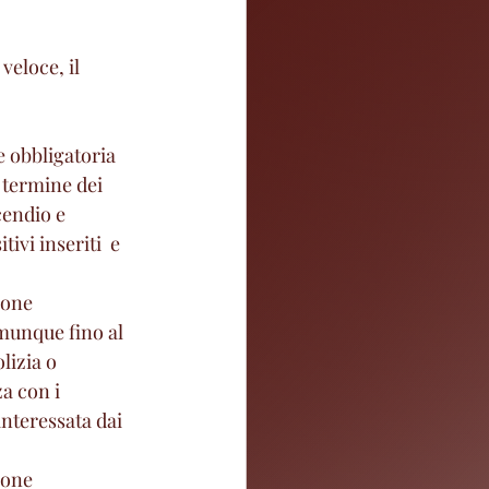
veloce, il 
e obbligatoria  
 termine dei 
cendio e 
vi inseriti  e  
ione 
omunque fino al 
lizia o 
a con i 
interessata dai 
ione 