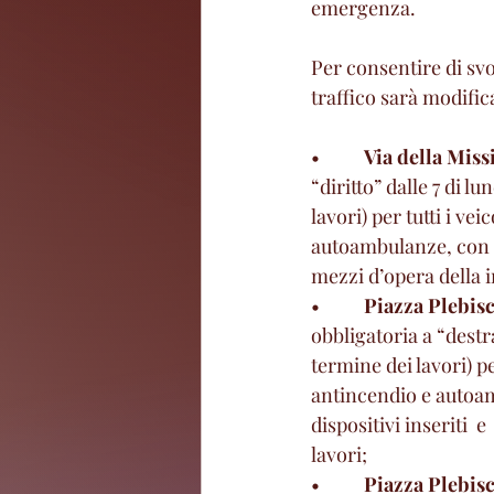
emergenza.
Per consentire di svo
traffico sarà modific
•          
Via della Miss
“diritto” dalle 7 di 
lavori) per tutti i vei
autoambulanze, con tr
mezzi d’opera della i
•          
Piazza Plebisc
obbligatoria a “destr
termine dei lavori) per
antincendio e autoam
dispositivi inseriti  
lavori;
•          
Piazza Plebisc