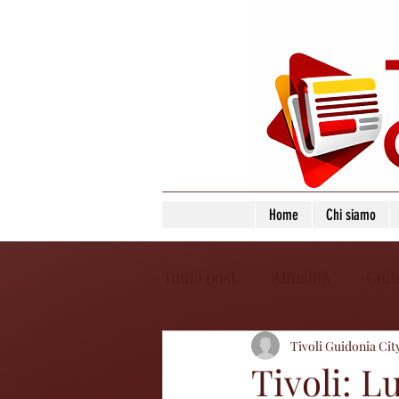
Home
Chi siamo
Tutti i post
Attualità
Cult
Tivoli Guidonia Cit
Tivoli: L