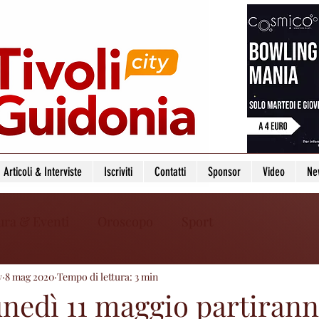
Articoli & Interviste
Iscriviti
Contatti
Sponsor
Video
Ne
ura & Eventi
Oroscopo
Sport
y
8 mag 2020
Tempo di lettura: 3 min
unedì 11 maggio partirann