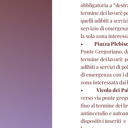
obbligatoria a “destr
termine dei lavori) p
quelli adibiti a serv
servizio di emergenza
la sola zona interessa
•          
Piazza Plebisc
Ponte Gregoriano, dal
termine dei lavori)  
adibiti a servizi di 
di emergenza con i dis
zona interessata dai 
•            
Vicolo dei Pa
verso via ponte grego
fino al termine dei lav
antincendio e autoam
dispositivi inseriti  