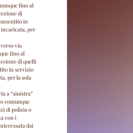
omunque fino al 
cezione di 
onsentito in 
 incaricata, per 
 verso via 
que fino al 
ezione di quelli 
ito in servizio 
a, per la sola 
ia a “sinistra” 
(e/o comunque 
zi di polizia o 
a con i 
interessata dai 