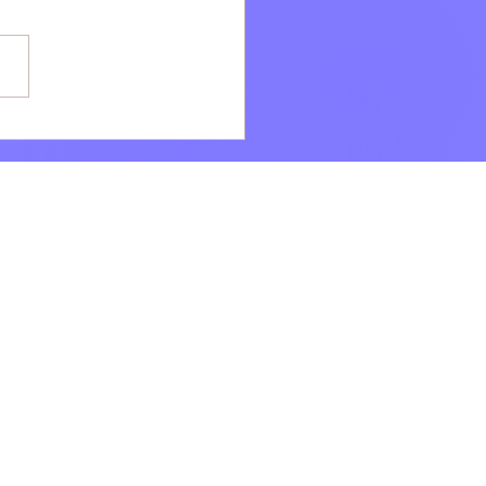
i: Ad agosto la bellezza
e VILLÆ continua dopo il
onto