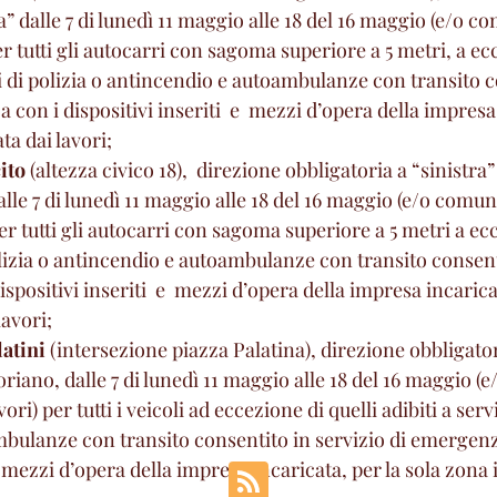
a” dalle 7 di lunedì 11 maggio alle 18 del 16 maggio (e/o c
er tutti gli autocarri con sagoma superiore a 5 metri, a ec
izi di polizia o antincendio e autoambulanze con transito c
 con i dispositivi inseriti  e  mezzi d’opera della impresa
ta dai lavori;
ito
 (altezza civico 18),  direzione obbligatoria a “sinistra”
le 7 di lunedì 11 maggio alle 18 del 16 maggio (e/o comun
per tutti gli autocarri con sagoma superiore a 5 metri a ecc
polizia o antincendio e autoambulanze con transito consent
positivi inseriti  e  mezzi d’opera della impresa incaricat
lavori;
latini
 (intersezione piazza Palatina), direzione obbligator
riano, dalle 7 di lunedì 11 maggio alle 18 del 16 maggio 
ori) per tutti i veicoli ad eccezione di quelli adibiti a servi
bulanze con transito consentito in servizio di emergenz
e  mezzi d’opera della impresa incaricata, per la sola zona 