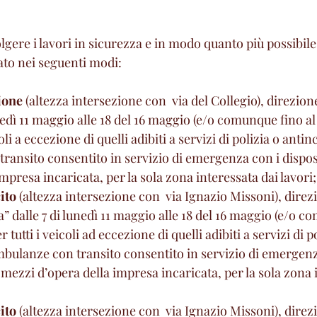
lgere i lavori in sicurezza e in modo quanto più possibile 
ato nei seguenti modi:
ione
 (altezza intersezione con  via del Collegio), direzion
lunedì 11 maggio alle 18 del 16 maggio (e/o comunque fino al
coli a eccezione di quelli adibiti a servizi di polizia o antin
ansito consentito in servizio di emergenza con i dispositi
mpresa incaricata, per la sola zona interessata dai lavori;
ito
 (altezza intersezione con  via Ignazio Missoni), direz
a” dalle 7 di lunedì 11 maggio alle 18 del 16 maggio (e/o c
 tutti i veicoli ad eccezione di quelli adibiti a servizi di po
bulanze con transito consentito in servizio di emergenz
e  mezzi d’opera della impresa incaricata, per la sola zona 
ito
 (altezza intersezione con  via Ignazio Missoni), direz