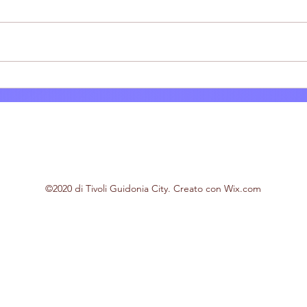
Villa Adriana: Il bar tabacchi
Tivol
Polinesi-Cinti festeggia 61
dell
anni di attività
tram
©2020 di Tivoli Guidonia City. Creato con Wix.com