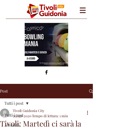
Post
Tutti i post
Tivoli Guidonia City
Tutti i post
30 ago 2020
Tempo di lettura: 1 min
Tivoli: Martedì ci sarà la
Attualità