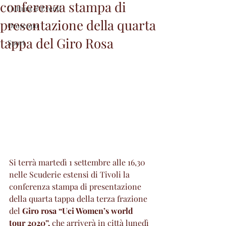
conferenza stampa di
Cultura & Eventi
presentazione della quarta
Oroscopo
tappa del Giro Rosa
Sport
Si terrà martedì 1 settembre alle 16,30 
nelle Scuderie estensi di Tivoli la 
conferenza stampa di presentazione 
della quarta tappa della terza frazione 
del 
Giro rosa “Uci Women’s world 
tour 2020”,
 che arriverà in città lunedì 