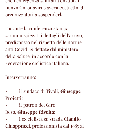
che l’emergenza sanitaria dovuta al 
nuovo Coronavirus aveva costretto gli 
organizzatori a sospenderla.
Durante la conferenza stampa 
saranno spiegati i dettagli dell’arrivo, 
predisposto nel rispetto delle norme 
anti Covid-19 dettate dal ministero 
della Salute, in accordo con la 
Federazione ciclistica italiana.
Interverranno:
-          il sindaco di Tivoli, 
Giuseppe 
Proietti
;
-          il patron del Giro 
Rosa, 
Giuseppe Rivolta;
-          l’ex ciclista su strada 
Claudio 
Chiappucci
, professionista dal 1985 al 