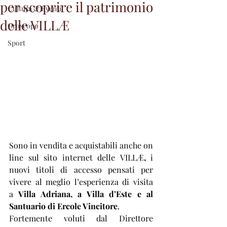
per scoprire il patrimonio
Cultura & Eventi
delle VILLÆ
Oroscopo
Sport
Sono in vendita e acquistabili anche on 
line sul sito internet delle 
VILLÆ
,
 i 
nuovi titoli di accesso pensati per 
vivere al meglio l’esperienza di visita 
a 
Villa Adriana, a Villa d’Este e al 
Santuario di Ercole Vincitore
.
Fortemente voluti dal Direttore 