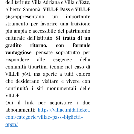
dell’Istituto Villa Adriana e Villa d’Este, 
Alberto Samonà, 
VILLÆ Pass
 e 
VILLÆ 
365
rappresentano un importante 
strumento per favorire una fruizione 
più ampia e accessibile del patrimonio 
culturale dell’Istituto. 
Si tratta di un 
gradito ritorno, con formule 
vantaggiose
, pensate soprattutto per 
rispondere alle esigenze della 
comunità tiburtina (come nel caso di 
VILLÆ 365), ma aperte a tutti coloro 
che desiderano visitare e vivere con 
continuità i siti monumentali delle 
VILLÆ.
Qui il link per acquistare i due 
abbonamenti: 
https://villae.midaticket.
com/categorie/villae-pass-biglietti-
open/