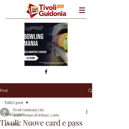
Post
Tutti i post
Tivoli Guidonia City
Tutti i post
26 giu
Tempo di lettura: 2 min
Tivoli: Nuove card e pass
Attualità