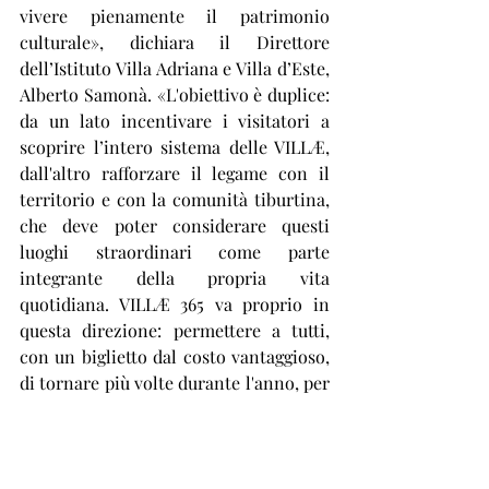
vivere pienamente il patrimonio 
culturale», dichiara il Direttore 
dell’Istituto Villa Adriana e Villa d’Este, 
Alberto Samonà. «L'obiettivo è duplice: 
da un lato incentivare i visitatori a 
scoprire l’intero sistema delle VILLÆ, 
dall'altro rafforzare il legame con il 
territorio e con la comunità tiburtina, 
che deve poter considerare questi 
luoghi straordinari come parte 
integrante della propria vita 
quotidiana. VILLÆ 365 va proprio in 
questa direzione: permettere a tutti, 
con un biglietto dal costo vantaggioso, 
di tornare più volte durante l'anno, per 
vivere i nostri siti, non come mete da 
visitare in via eccezionale, bensì come 
luoghi da frequentare e riscoprire 
continuamente, per rendere la cultura 