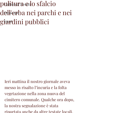
pulitura e lo sfalcio
Cultura & Eventi
dell'erba nei parchi e nei
Oroscopo
giardini pubblici
Sport
Ieri mattina il nostro giornale aveva 
messo in risalto l’incuria e la folta 
vegetazione nella zona nuova del 
cimitero comunale. Qualche ora dopo, 
la nostra segnalazione è stata 
riportata anche da altre testate locali. 