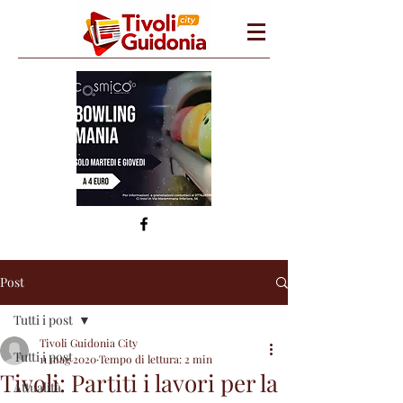
Post
Tutti i post
Tivoli Guidonia City
Tutti i post
11 mag 2020
Tempo di lettura: 2 min
Tivoli: Partiti i lavori per la
Attualità