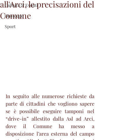
all'Arci, le precisazioni del
Cultura & Eventi
Comune
Oroscopo
Sport
In seguito alle numerose richieste da 
parte di cittadini che vogliono sapere 
se è possibile eseguire tamponi nel 
“drive-in” allestito dalla Asl ad Arci, 
dove il Comune ha messo a 
disposizione l’area esterna del campo 