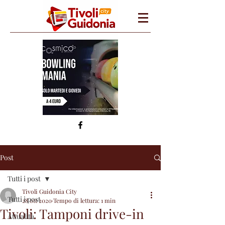
Post
Tutti i post
Tivoli Guidonia City
Tutti i post
28 ott 2020
Tempo di lettura: 1 min
Tivoli: Tamponi drive-in
Attualità