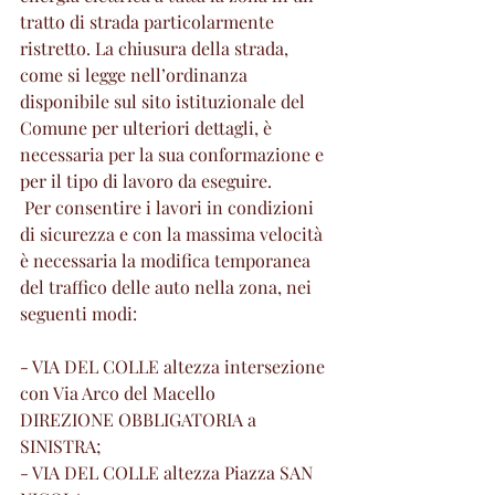
tratto di strada particolarmente 
ristretto. La chiusura della strada, 
come si legge nell’ordinanza 
disponibile sul sito istituzionale del 
Comune per ulteriori dettagli, è 
necessaria per la sua conformazione e 
per il tipo di lavoro da eseguire.
 Per consentire i lavori in condizioni 
di sicurezza e con la massima velocità 
è necessaria la modifica temporanea 
del traffico delle auto nella zona, nei 
seguenti modi:
- VIA DEL COLLE altezza intersezione 
con Via Arco del Macello
DIREZIONE OBBLIGATORIA a 
SINISTRA;
- VIA DEL COLLE altezza Piazza SAN 