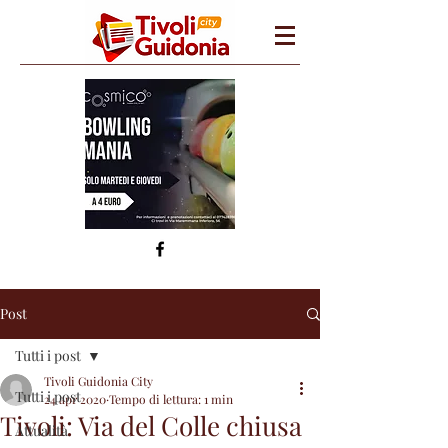
Post
Tutti i post
Tivoli Guidonia City
Tutti i post
24 apr 2020
Tempo di lettura: 1 min
Tivoli: Via del Colle chiusa
Attualità