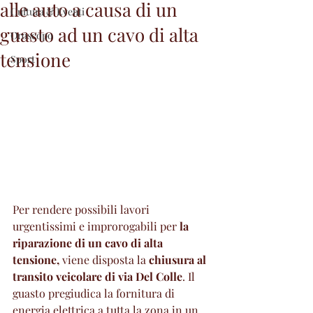
alle auto a causa di un
Cultura & Eventi
guasto ad un cavo di alta
Oroscopo
tensione
Sport
Per rendere possibili lavori 
urgentissimi e improrogabili per 
la 
riparazione di un cavo di alta 
tensione,
 viene disposta la 
chiusura al 
transito veicolare di via Del Colle
. Il 
guasto pregiudica la fornitura di 
energia elettrica a tutta la zona in un 