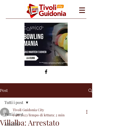
Post
Tutti i post
Tivoli Guidonia City
Tutti i post
6 ott 2023
Tempo di lettura: 2 min
Villalba: Arrestato
Attualità