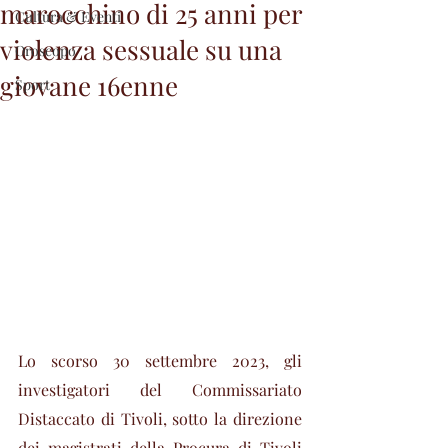
marocchino di 25 anni per
Cultura & Eventi
violenza sessuale su una
Oroscopo
giovane 16enne
Sport
Lo scorso 30 settembre 2023, gli 
investigatori del Commissariato 
Distaccato di Tivoli, sotto la direzione 
dei magistrati della Procura di Tivoli 