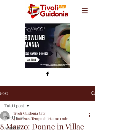
Post
Tutti i post
Tivoli Guidonia City
Tutti i post
4 mar 2022
Tempo di lettura: 1 min
8 Marzo: Donne in Villae
Attualità