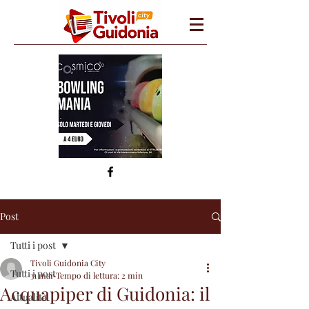
Post
Tutti i post
Tivoli Guidonia City
Tutti i post
31 mar
Tempo di lettura: 2 min
Acquapiper di Guidonia: il
Attualità