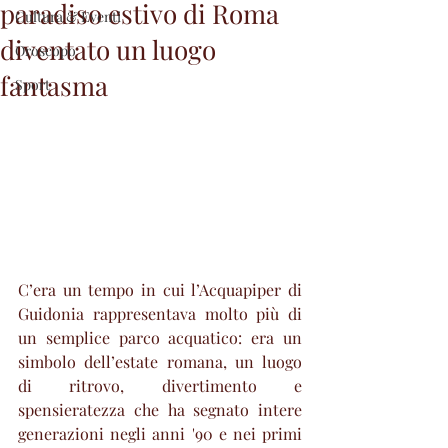
paradiso estivo di Roma
Cultura & Eventi
diventato un luogo
Oroscopo
fantasma
Sport
C’era un tempo in cui l’Acquapiper di 
Guidonia rappresentava molto più di 
un semplice parco acquatico: era un 
simbolo dell’estate romana, un luogo 
di ritrovo, divertimento e 
spensieratezza che ha segnato intere 
generazioni negli anni '90 e nei primi 