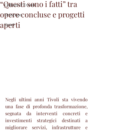
“Questi sono i fatti” tra
Cultura & Eventi
opere concluse e progetti
Oroscopo
aperti
Sport
Negli ultimi anni Tivoli sta vivendo 
una fase di profonda trasformazione, 
segnata da interventi concreti e 
investimenti strategici destinati a 
migliorare servizi, infrastrutture e 