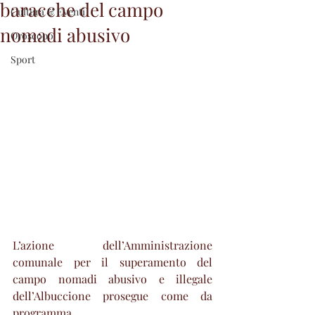
baracche del campo
Cultura & Eventi
nomadi abusivo
Oroscopo
Sport
L’azione dell’Amministrazione 
comunale per il superamento del 
campo nomadi abusivo e illegale 
dell’Albuccione prosegue come da 
programma.