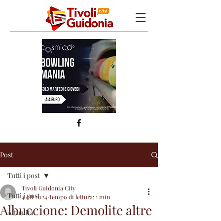
Post
Tutti i post
Tivoli Guidonia City
Tutti i post
4 ott 2024
Tempo di lettura: 1 min
Albuccione: Demolite altre
Attualità