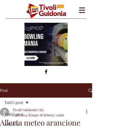
Post
Tutti i post
Tivoli Guidonia City
Tutti i post
7 ott 2024
Tempo di lettura: 1 min
Allerta meteo arancione
Attualità