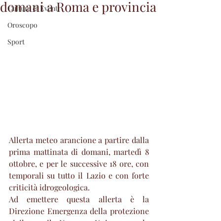
domani a Roma e provincia
Cultura & Eventi
Oroscopo
Sport
Allerta meteo arancione a partire dalla 
prima mattinata di domani, martedì 8 
ottobre, e per le successive 18 ore, con 
temporali su tutto il Lazio e con forte 
criticità idrogeologica. 
Ad emettere questa allerta è la 
Direzione Emergenza della protezione 