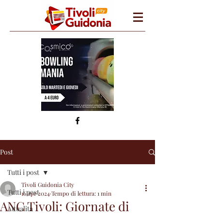
Post
Tutti i post
Tivoli Guidonia City
Tutti i post
16 apr 2024
Tempo di lettura: 1 min
ANC Tivoli: Giornate di
Attualità