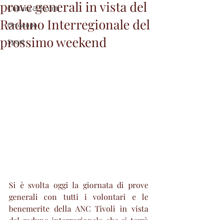
prove generali in vista del
Cultura & Eventi
Raduno Interregionale del
Oroscopo
prossimo weekend
Sport
Si è svolta oggi la giornata di prove 
generali con tutti i volontari e le 
benemerite della ANC Tivoli in vista 