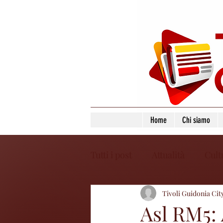
Home
Chi siamo
Tutti i post
Attualità
Cult
Tivoli Guidonia Cit
Asl RM5: 