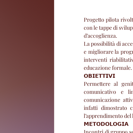
Progetto pilota rivolt
con le tappe di svilu
d’accoglienza.
La possibilità di acc
e migliorare la prog
interventi riabilita
educazione formale.
𝗢𝗕𝗜𝗘𝗧𝗧𝗜𝗩𝗜
Permettere al genit
comunicativo e li
comunicazione attiv
infatti dimostrato c
l’apprendimento del 
𝗠𝗘𝗧𝗢𝗗𝗢𝗟𝗢𝗚𝗜𝗔
Incontri di gruppo se