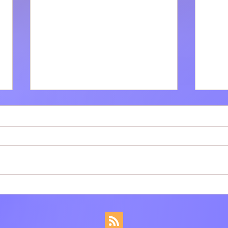
Villa Adriana: Il bar tabacchi
Tivol
Polinesi-Cinti festeggia 61
dell
anni di attività
tram