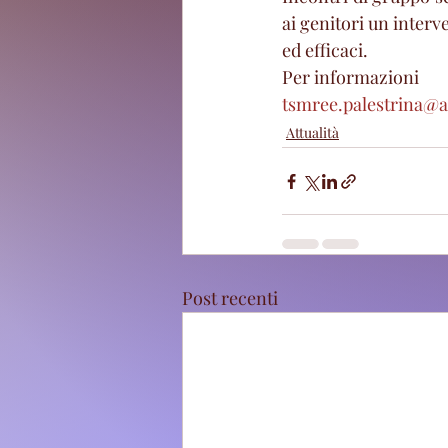
ai genitori un interv
ed efficaci.
Per informazioni
tsmree.palestrina@a
Attualità
Post recenti