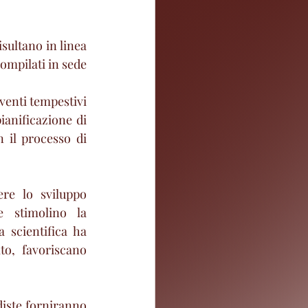
isultano in linea 
ompilati in sede 
venti tempestivi 
anificazione di 
 il processo di 
re lo sviluppo 
 stimolino la 
 scientifica ha 
to, favoriscano 
diste forniranno 