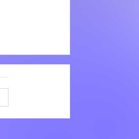
i: Ad agosto la bellezza
e VILLÆ continua dopo il
onto