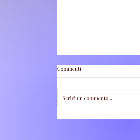
Commenti
Scrivi un commento...
Tivoli Terme: Stretta sugli
abbandoni di rifiuti, sette
"zozzoni" sanzionati