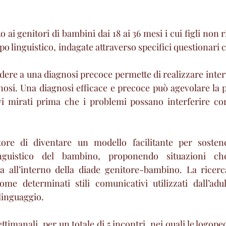
o ai genitori di bambini dai 18 ai 36 mesi i cui figli non r
ppo linguistico, indagate attraverso specifici questionari c
edere a una diagnosi precoce permette di realizzare inter
nosi. Una diagnosi efficace e precoce può agevolare la pi
tivi mirati prima che i problemi possano interferire con
ore di diventare un modello facilitante per sostene
nguistico del bambino, proponendo situazioni che
a all’interno della diade genitore-bambino. La ricerca
ome determinati stili comunicativi utilizzati dall’adul
linguaggio.
ttimanali, per un totale di 5 incontri, nei quali le logope