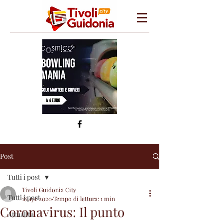
Post
Tutti i post
Tivoli Guidonia City
Tutti i post
18 apr 2020
Tempo di lettura: 1 min
Coronavirus: Il punto
Attualità