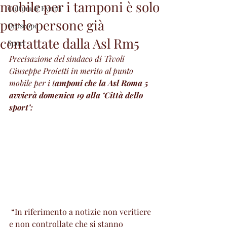
mobile per i tamponi è solo
Cultura & Eventi
per le persone già
Oroscopo
contattate dalla Asl Rm5
Sport
Precisazione del sindaco di Tivoli 
Giuseppe Proietti in merito al punto 
mobile per i t
amponi che la Asl Roma 5 
avvierà domenica 19 alla ‘Città dello 
sport’:
 “In riferimento a notizie non veritiere 
e non controllate che si stanno 